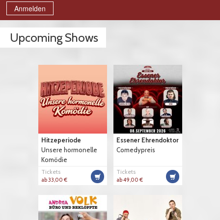
Anmelden
Upcoming Shows
Hitzeperiode
Essener Ehrendoktor
Unsere hormonelle
Comedypreis
Komödie
Tickets
Tickets
ab 33,00 €
ab 49,00 €