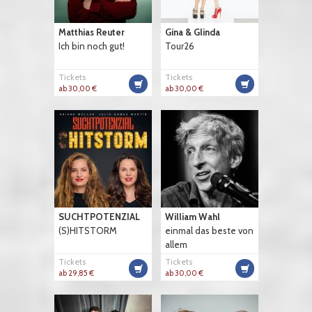
Matthias Reuter
Gina & Glinda
Ich bin noch gut!
Tour26
Tickets
Tickets
ab 30,00 €
ab 30,00 €
SUCHTPOTENZIAL
William Wahl
(S)HITSTORM
einmal das beste von
allem
Tickets
Tickets
ab 29,85 €
ab 30,00 €