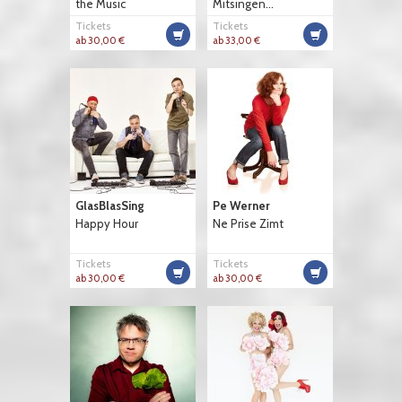
the Music
Mitsingen...
Tickets
Tickets
ab 30,00 €
ab 33,00 €
GlasBlasSing
Pe Werner
Happy Hour
Ne Prise Zimt
Tickets
Tickets
ab 30,00 €
ab 30,00 €