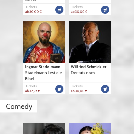
Tickets
Tickets
ab 30,00 €
ab 30,00 €
Ingmar Stadelmann
Wilfried Schmickler
Stadelmann liest die
Der tuts noch
Bibel
Tickets
Tickets
ab 32,95 €
ab 30,00 €
Comedy