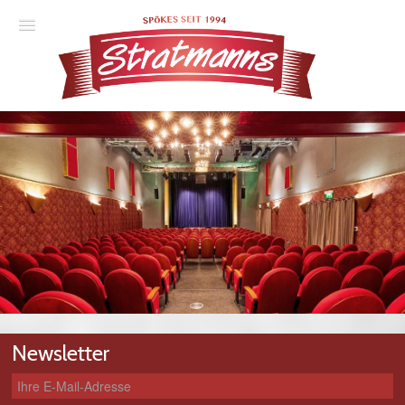
Spielplan
Essener Ehrendoktor
Unsere Komödien
Gastspiele
Gutscheine
Anmelden
Newsletter