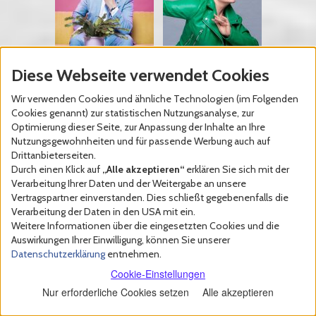
Jens Heinrich
Gayle Tufts
Diese Webseite verwendet Cookies
Claassen
Please Dont Stop
Keine Ursache
the Music
Wir verwenden Cookies und ähnliche Technologien (im Folgenden
Cookies genannt) zur statistischen Nutzungsanalyse, zur
Tickets
Tickets
ab 30,00 €
ab 30,00 €
Optimierung dieser Seite, zur Anpassung der Inhalte an Ihre
Nutzungsgewohnheiten und für passende Werbung auch auf
Drittanbieterseiten.
Durch einen Klick auf
„Alle akzeptieren“
erklären Sie sich mit der
Verarbeitung Ihrer Daten und der Weitergabe an unsere
Vertragspartner einverstanden. Dies schließt gegebenenfalls die
Verarbeitung der Daten in den USA mit ein.
Weitere Informationen über die eingesetzten Cookies und die
Auswirkungen Ihrer Einwilligung, können Sie unserer
Datenschutzerklärung
entnehmen.
Ole Lehmann
Amjad
WAR DAS SCHON
RADIKAL WITZIG!
Cookie-Einstellungen
IMMER SO LAUT...
Nur erforderliche Cookies setzen
Alle akzeptieren
Tickets
Tickets
ab 30,00 €
ab 30,00 €