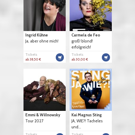
Ingrid Kühne
Carmela de Feo
Ja, aber ohne mich!
groß! blond!
erfolgreich!
Tickets
Tickets
ab 38,50 €
ab 30,00 €
Emmi & Willnowsky
Kai Magnus Sting
Tour 2027
JA, WIE?! Tacheles
und...
Tickets
Tickets