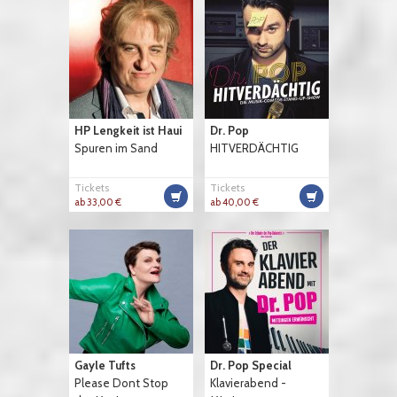
HP Lengkeit ist Haui
Dr. Pop
Spuren im Sand
HITVERDÄCHTIG
Tickets
Tickets
ab 33,00 €
ab 40,00 €
Gayle Tufts
Dr. Pop Special
Please Dont Stop
Klavierabend -