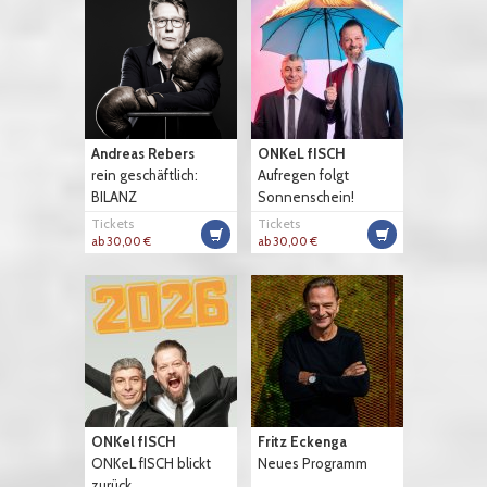
Andreas Rebers
ONKeL fISCH
rein geschäftlich:
Aufregen folgt
BILANZ
Sonnenschein!
Tickets
Tickets
ab 30,00 €
ab 30,00 €
ONKel fISCH
Fritz Eckenga
ONKeL fISCH blickt
Neues Programm
zurück