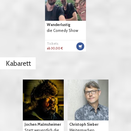
Wanderlustig
die Comedy Show
Tickets
ab 30,00 €
Kabarett
Jochen Malmsheimer
Christoph Sieber
Statt wesentlich die...
Weitermachen