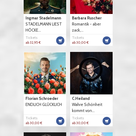
Ingmar Stadelmann
Barbara Ruscher
STADELMANN LIEST
Romantik - aber
HÖCKE...
zack,...
Tickets
Tickets
ab 32,95 €
ab 30,00 €
Florian Schroeder
C.Heiland
ENDLICH GLÜCKLICH
Wahre Schönheit
kommt von...
Tickets
Tickets
ab 30,00 €
ab 30,00 €