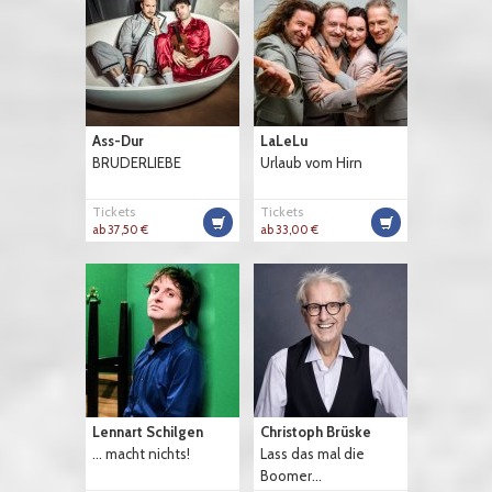
Ass-Dur
LaLeLu
BRUDERLIEBE
Urlaub vom Hirn
Tickets
Tickets
ab 37,50 €
ab 33,00 €
Lennart Schilgen
Christoph Brüske
... macht nichts!
Lass das mal die
Boomer...