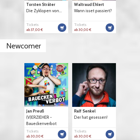
Torsten Sträter
Waltraud Ehlert
Die Zyklopen von...
Wann isset passiert?
Tickets
Tickets
ab 37,00 €
ab 30,00 €
Newcomer
Jan Preuß
Ralf Senkel
(V)ERZIEHER -
Der hat gesessen!
Baueckenverbot
Tickets
Tickets
ab 30,00 €
ab 30,00 €