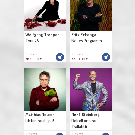
Wolfgang Trepper
Fritz Eckenga
Tour 26
Neues Programm
Tickets
Tickets
ab 30,00 €
ab 30,00 €
Matthias Reuter
René Steinberg
Ich bin noch gut!
Rebellion und
Trallafitti
Tickets
Tickets