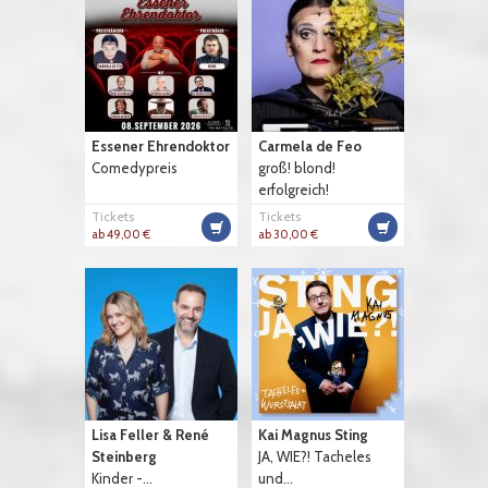
Essener Ehrendoktor
Carmela de Feo
Comedypreis
groß! blond!
erfolgreich!
Tickets
Tickets
ab 49,00 €
ab 30,00 €
Lisa Feller & René
Kai Magnus Sting
Steinberg
JA, WIE?! Tacheles
Kinder -...
und...