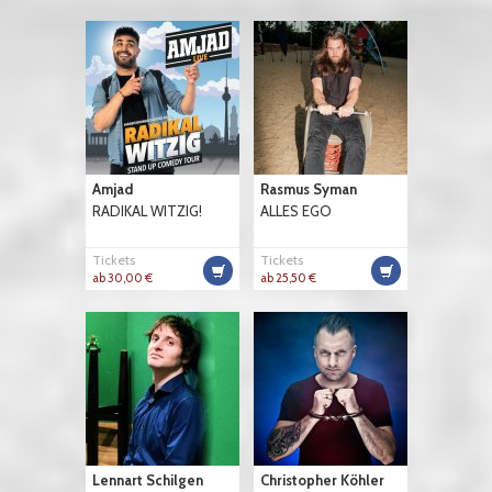
Amjad
Rasmus Syman
RADIKAL WITZIG!
ALLES EGO
Tickets
Tickets
ab 30,00 €
ab 25,50 €
Lennart Schilgen
Christopher Köhler