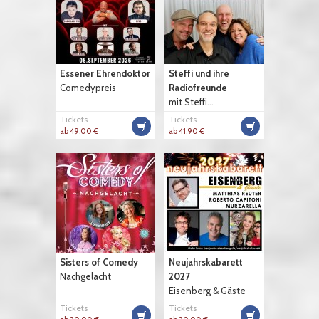
Essener Ehrendoktor
Steffi und ihre
Comedypreis
Radiofreunde
mit Steffi...
Tickets
Tickets
ab 49,00 €
ab 41,90 €
Sisters of Comedy
Neujahrskabarett
Nachgelacht
2027
Eisenberg & Gäste
Tickets
Tickets