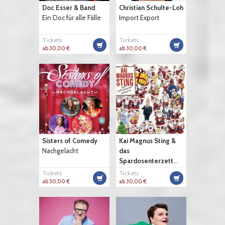
Doc Esser & Band
Christian Schulte-Loh
Ein Doc für alle Fälle
Import Export
Tickets
Tickets
ab 30,00 €
ab 30,00 €
Sisters of Comedy
Kai Magnus Sting &
Nachgelacht
das
Spardosenterzett
...
Tickets
Tickets
ab 30,00 €
ab 30,00 €