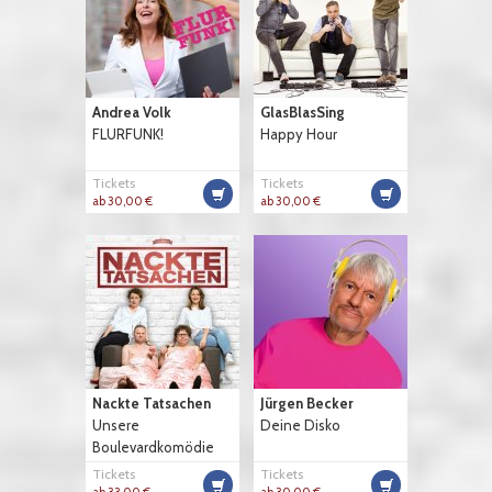
Andrea Volk
GlasBlasSing
FLURFUNK!
Happy Hour
Tickets
Tickets
ab 30,00 €
ab 30,00 €
Nackte Tatsachen
Jürgen Becker
Unsere
Deine Disko
Boulevardkomödie
Tickets
Tickets
ab 33,00 €
ab 30,00 €