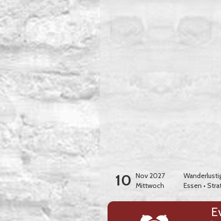
10
Nov 2027
Wanderlusti
Mittwoch
Essen
•
Stra
E