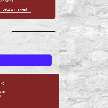
derlustig.
Jetzt anmelden!
kt
ssum
t