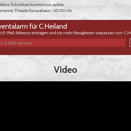
 Wahre Schönheit kommt von außen
tmanns Theater Europahaus
• 20:00 Uhr
ventalarm für C.Heiland
zt E-Mail-Adresse eintragen und nie mehr Neuigkeiten verpassen von: C.He
Video