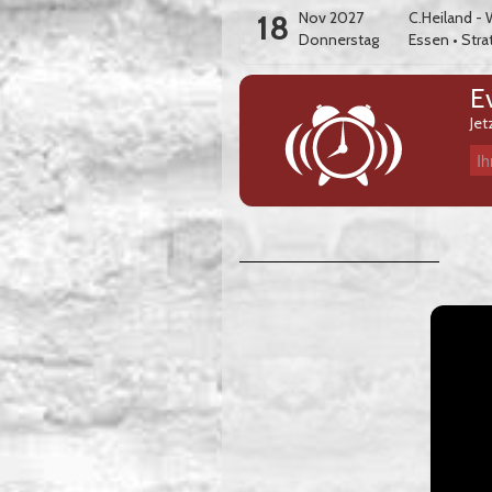
18
Nov 2027
C.Heiland -
Donnerstag
Essen
•
Stra
E
Jet
Ihre E-Mail-Adresse