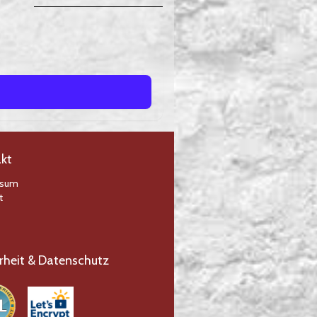
kt
ssum
t
rheit & Datenschutz