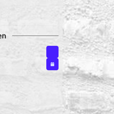
en
Listenansicht
Listenansicht / Kalenderansich
Kalenderansicht