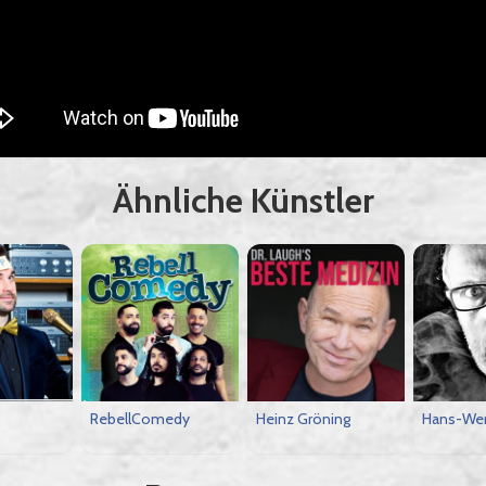
Ähnliche Künstler
RebellComedy
Heinz Gröning
Hans-Wer