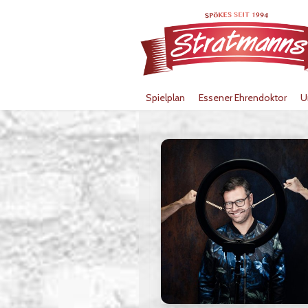
Spielplan
Essener Ehrendoktor
U