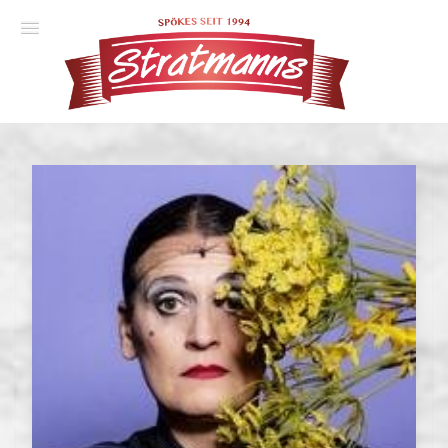
Spielplan
Essener Ehrendoktor
Unsere Komödien
Gastspiele
Gutscheine
Anmelden