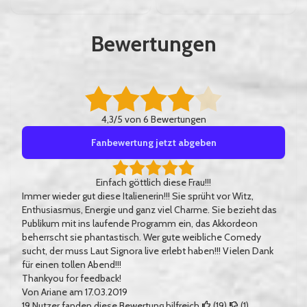
Bewertungen
4,3/5 von 6 Bewertungen
Fanbewertung jetzt abgeben
Einfach göttlich diese Frau!!!
Immer wieder gut diese Italienerin!!! Sie sprüht vor Witz,
Enthusiasmus, Energie und ganz viel Charme. Sie bezieht das
Publikum mit ins laufende Programm ein, das Akkordeon
beherrscht sie phantastisch. Wer gute weibliche Comedy
sucht, der muss Laut Signora live erlebt haben!!! Vielen Dank
für einen tollen Abend!!!
Thankyou for feedback!
Von
Ariane
am 17.03.2019
19
Nutzer fanden diese Bewertung hilfreich
(
19
)
(
1
)