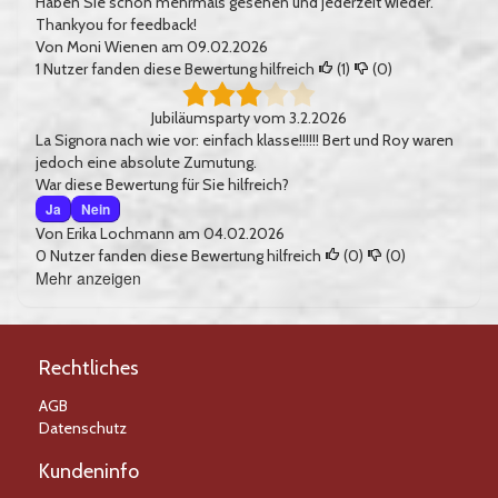
Haben Sie schon mehrmals gesehen und jederzeit wieder.
Thankyou for feedback!
Von
Moni Wienen
am 09.02.2026
1
Nutzer fanden diese Bewertung hilfreich
(
1
)
(
0
)
Jubiläumsparty vom 3.2.2026
La Signora nach wie vor: einfach klasse!!!!!! Bert und Roy waren
jedoch eine absolute Zumutung.
War diese Bewertung für Sie hilfreich?
Ja
Nein
Von
Erika Lochmann
am 04.02.2026
0
Nutzer fanden diese Bewertung hilfreich
(
0
)
(
0
)
Mehr anzeigen
Bewertungen
Rechtliches
AGB
Datenschutz
Kundeninfo