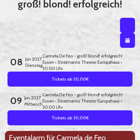
groß! blond! erfolgreich!
Listenansi
Listena
Kalendera
Carmela De Feo - groß! blond! erfolgreich!
08
Jun 2027
Essen
•
Stratmanns Theater Europahaus
•
Dienstag
20:00 Uhr
Tickets ab 30,00€
Carmela De Feo - groß! blond! erfolgreich!
09
Jun 2027
Essen
•
Stratmanns Theater Europahaus
•
Mittwoch
20:00 Uhr
Tickets ab 30,00€
Eventalarm für Carmela de Feo