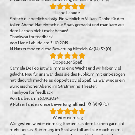
Liane Labude
Einfach nur herrlich schräg. Ein weiblicher Vulkan! Danke für den
tollen Abend! Hat einfach nur Spaß gemacht und man kam aus
dem Lachen nicht mehr heraus!
Thankyou for feedback!
Von
Liane Labude
am 31.10.2019
14
Nutzer fanden diese Bewertung hilfreich
(
14
)
(
0
)
Doppelter Spaß
Carmela De Feo ist wie immer eine Wucht und wir haben viel
gelacht. Neu für uns war, dass sie das Publikum mit einbezogen
hat, dadurch machte es doppelt soviel Spaß. Es war wieder ein
wunderschöner Abend im Stratmanns Theater.
Thankyou for feedback!
Von
Bärbel
am 26.09.2024
9
Nutzer fanden diese Bewertung hilfreich
(
9
)
(
0
)
Wieder einmalig
War gestern wieder einmalig. Kamen aus dem Lachen gar nicht
mehr heraus. Stimmung im Saal war toll und alle machten mit.