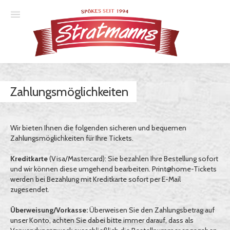
Spielplan
Zahlungsmöglichkeiten
Essener Ehrendoktor
Unsere Komödien
Wir bieten Ihnen die folgenden sicheren und bequemen
Gastspiele
Zahlungsmöglichkeiten für Ihre Tickets.
Gutscheine
Kreditkarte
(Visa/Mastercard): Sie bezahlen Ihre Bestellung sofort
und wir können diese umgehend bearbeiten. Print@home-Tickets
werden bei Bezahlung mit Kreditkarte sofort per E-Mail
zugesendet.
Anmelden
Überweisung/Vorkasse:
Überweisen Sie den Zahlungsbetrag auf
unser Konto, achten Sie dabei bitte immer darauf, dass als