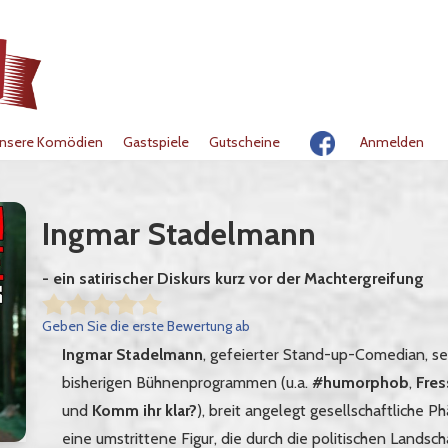
nsere Komödien
Gastspiele
Gutscheine
Anmelden
Ingmar Stadelmann
- ein satirischer Diskurs kurz vor der Machtergreifung
Geben Sie die erste Bewertung ab
Ingmar Stadelmann
, gefeierter Stand-up-Comedian, se
bisherigen Bühnenprogrammen (u.a.
#humorphob
,
Fres
und
Komm ihr klar?
), breit angelegt gesellschaftliche
eine umstrittene Figur, die durch die politischen Landscha