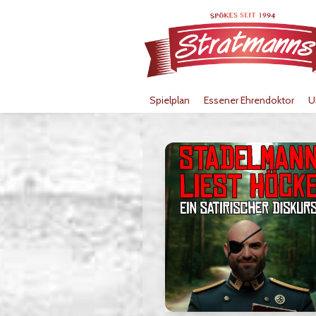
Spielplan
Essener Ehrendoktor
U