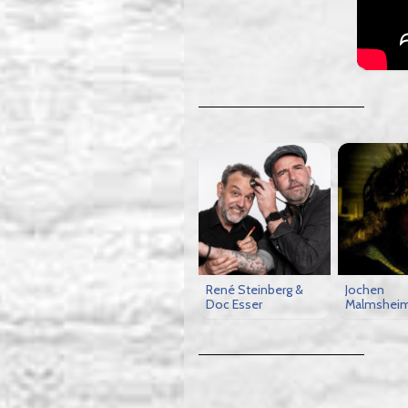
René Steinberg &
Jochen
Doc Esser
Malmshei