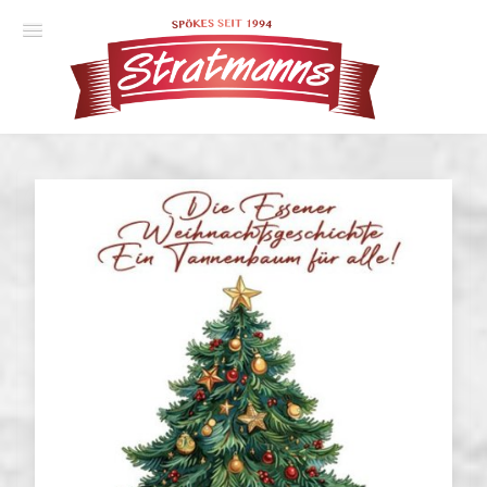
Spielplan
Essener Ehrendoktor
Unsere Komödien
Gastspiele
Gutscheine
Anmelden