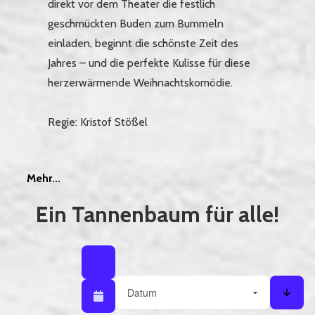
direkt vor dem Theater die festlich
geschmückten Buden zum Bummeln
einladen, beginnt die schönste Zeit des
Jahres – und die perfekte Kulisse für diese
herzerwärmende Weihnachtskomödie.
Regie: Kristof Stößel
Mehr
Mehr...
Ein Tannenbaum für alle!
Listenansicht
Listenansicht / Kalenderansicht
Sortieren nach
Kalenderansicht
Sorti