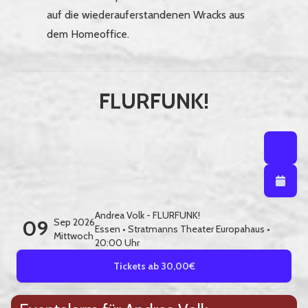
auf die wiederauferstandenen Wracks aus
dem Homeoffice.
FLURFUNK!
Listenansi
Listena
Kalendera
Andrea Volk - FLURFUNK!
09
Sep 2026
Essen
•
Stratmanns Theater Europahaus
•
Mittwoch
20:00 Uhr
Tickets ab 30,00€