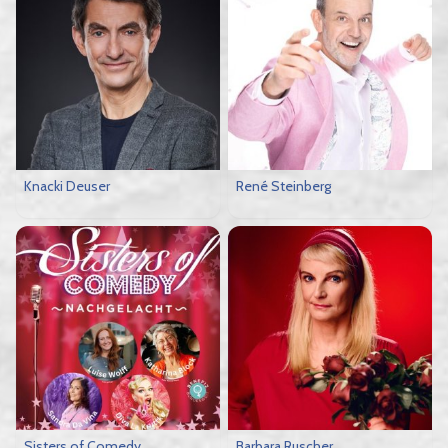
Knacki Deuser
René Steinberg
Sisters of Comedy
Barbara Ruscher