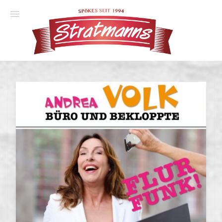
Spielplan
Essener Ehrendoktor
Unsere Komödien
Gastspiele
Gutscheine
Anmelden