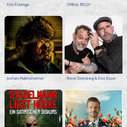
Fritz Eckenga
ONKeL fISCH
Jochen Malmsheimer
René Steinberg & Doc Esser