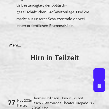
Unbeständigkeit der politisch-
gesellschaftlichen Großwetterlage. Und die
macht aus unserer Schaltzentrale derweil
einen ordentlichen Brummschädel.
Mehr
Mehr...
Hirn in Teilzeit
Listenansi
Listena
Kalendera
Thomas Philipzen - Hirn in Teilzeit
27
Nov 2026
Essen
•
Stratmanns Theater Europahaus
•
Freitag
20:00 Uhr