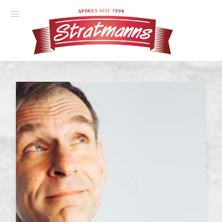
Spielplan
Essener Ehrendoktor
Unsere Komödien
Gastspiele
Gutscheine
Anmelden