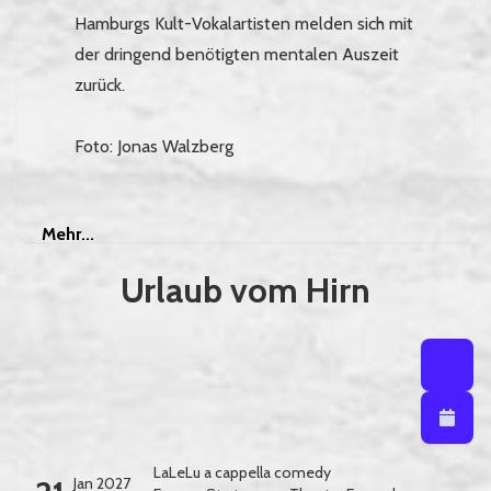
Hamburgs Kult-Vokalartisten melden sich mit
der dringend benötigten mentalen Auszeit
zurück.
Foto: Jonas Walzberg
Mehr
Mehr...
Urlaub vom Hirn
Listenansi
Listena
Kalendera
LaLeLu a cappella comedy
Jan 2027