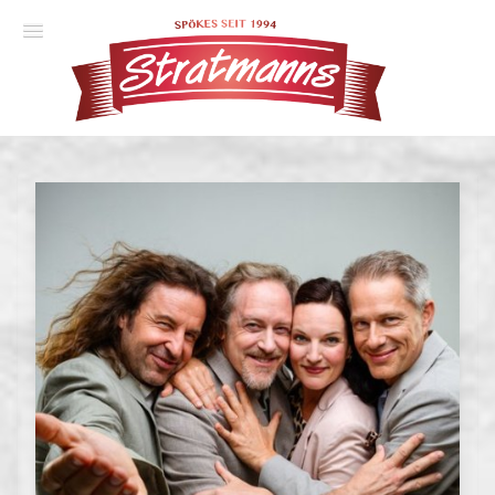
Spielplan
Essener Ehrendoktor
Unsere Komödien
Gastspiele
Gutscheine
Anmelden