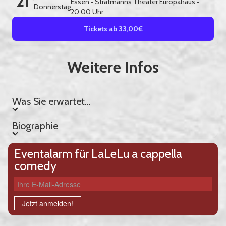
21
Essen
•
Stratmanns Theater Europahaus
•
Donnerstag
20:00 Uhr
Tickets ab 33,00€
Weitere Infos
Was Sie erwartet...
Was Sie erwartet...
Biographie
Biographie
Eventalarm für LaLeLu a cappella
comedy
Ihre E-Mail-Adresse
Jetzt anmelden!