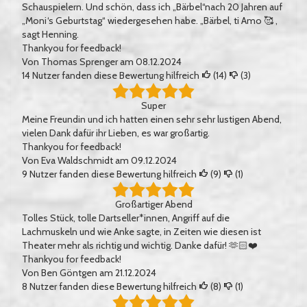
Schauspielern. Und schön, dass ich „Bärbel“nach 20 Jahren auf
„Moni‘s Geburtstag“ wiedergesehen habe. „Bärbel, ti Amo 🥰 ,
sagt Henning.
Thankyou for feedback!
Von
Thomas Sprenger
am 08.12.2024
14
Nutzer fanden diese Bewertung hilfreich
(
14
)
(
3
)
Super
Meine Freundin und ich hatten einen sehr sehr lustigen Abend,
vielen Dank dafür ihr Lieben, es war großartig.
Thankyou for feedback!
Von
Eva Waldschmidt
am 09.12.2024
9
Nutzer fanden diese Bewertung hilfreich
(
9
)
(
1
)
Großartiger Abend
Tolles Stück, tolle Dartseller*innen, Angriff auf die
Lachmuskeln und wie Anke sagte, in Zeiten wie diesen ist
Theater mehr als richtig und wichtig. Danke dafür! 🫶🏻❤️
Thankyou for feedback!
Von
Ben Göntgen
am 21.12.2024
8
Nutzer fanden diese Bewertung hilfreich
(
8
)
(
1
)