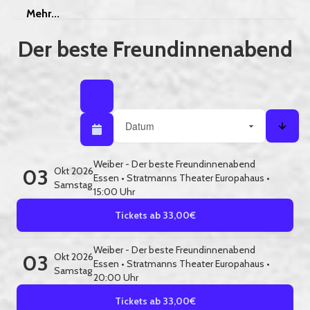
Mehr
Mehr...
Der beste Freundinnenabend
Listenansicht
Listenansicht / Kalenderansicht
Sortieren nach
Kalenderansicht
Sorti
Weiber - Der beste Freundinnenabend
03
Okt 2026
Essen
•
Stratmanns Theater Europahaus
•
Samstag
15:00 Uhr
Tickets ab 33,00€
Weiber - Der beste Freundinnenabend
03
Okt 2026
Essen
•
Stratmanns Theater Europahaus
•
Samstag
20:00 Uhr
Tickets ab 33,00€