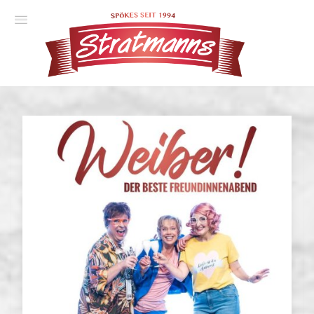
Spielplan
Essener Ehrendoktor
Unsere Komödien
Gastspiele
Gutscheine
Anmelden