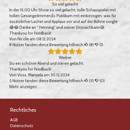
So viel gelacht
In der 15.00 Uhr Show so viel gelacht, tolle Schauspieler mit
tollen Gesangstimmen👍. Publikum mit einbezogen, was für
zusätzlicher Lacher und Applaus vor und auf der Bühne sorgte
😂😂 Danke an " Henning" und seiner Sitznachbarin😅
Thankyou for feedback!
Von
Nicole
am 08.12.2024
8
Nutzer fanden diese Bewertung hilfreich
(
8
)
(
1
)
Weiber
So ein schöner Abend und tränen gelacht,
Thankyou for feedback!
Von
Voss, Manuela
am 30.12.2024
5
Nutzer fanden diese Bewertung hilfreich
(
5
)
(
0
)
Mehr anzeigen
Bewertungen
Rechtliches
AGB
Datenschutz