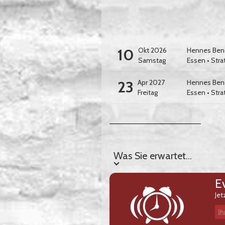
10
Okt 2026
Hennes Bende
Samstag
Essen
•
Stra
23
Apr 2027
Hennes Bende
Freitag
Essen
•
Stra
Was Sie erwartet...
Was Sie erwartet...
E
Jet
Ihre E-Mail-Adresse