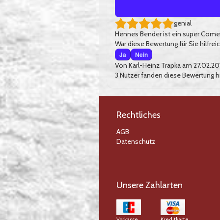
genial
Hennes Bender ist ein super Come
War diese Bewertung für Sie hilfrei
Ja
Nein
Von
Karl-Heinz Trapka
am 27.02.20
3
Nutzer fanden diese Bewertung hi
Rechtliches
AGB
Datenschutz
Unsere Zahlarten
Vorkasse
Kreditkarte