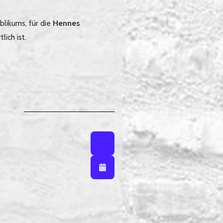
blikums, für die
Hennes
ich ist.
Listenansicht
Listenansicht / Kalenderansich
Kalenderansicht