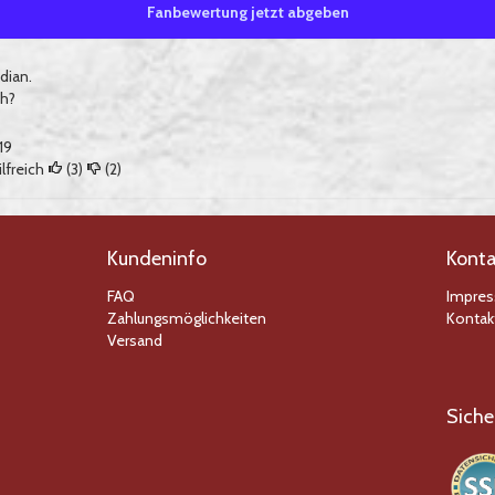
Fanbewertung jetzt abgeben
dian.
ch?
19
lfreich
(
3
)
(
2
)
Kundeninfo
Konta
FAQ
Impre
Zahlungsmöglichkeiten
Kontak
Versand
Siche