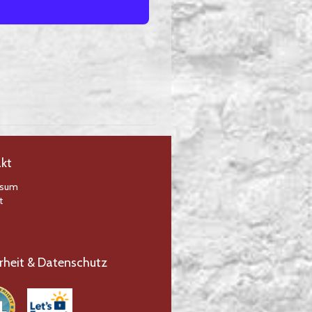
kt
ssum
t
rheit & Datenschutz