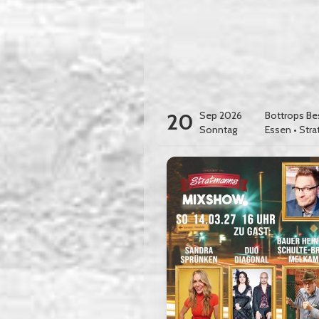
20
Sep 2026
Bottrops Be
Sonntag
Essen
•
Stra