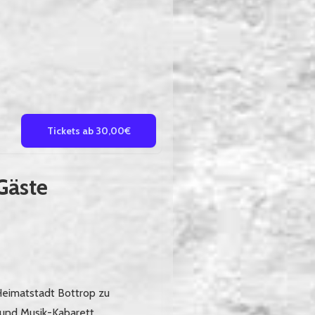
Tickets ab 30,00€
Gäste
Heimatstadt Bottrop zu
 und Musik-Kabarett