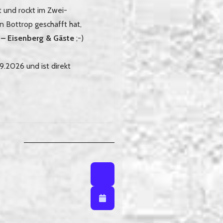
t und rockt im Zwei-
 Bottrop geschafft hat,
 – Eisenberg & Gäste
;-)
.2026 und ist direkt
Listenansicht
Listenansicht / Kalenderansich
Kalenderansicht