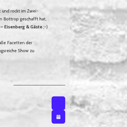
t und rockt im Zwei-
 Bottrop geschafft hat,
 – Eisenberg & Gäste
;-)
lle Facetten der
ngsreiche Show zu
Listenansicht
Listenansicht / Kalenderansich
Kalenderansicht