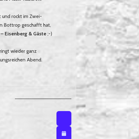
t und rockt im Zwei-
 Bottrop geschafft hat,
 – Eisenberg & Gäste
;-)
ringt wieder ganz
lungsreichen Abend.
Listenansicht
Listenansicht / Kalenderansich
Kalenderansicht