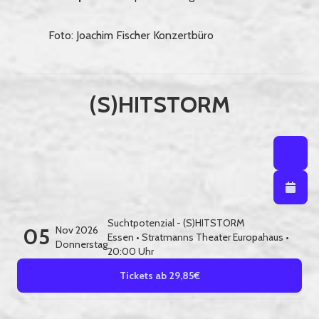
Foto: Joachim Fischer Konzertbüro
(S)HITSTORM
Listenansi
Listena
Kalendera
Suchtpotenzial - (S)HITSTORM
05
Nov 2026
Essen
•
Stratmanns Theater Europahaus
•
Donnerstag
20:00 Uhr
Tickets ab 29,85€