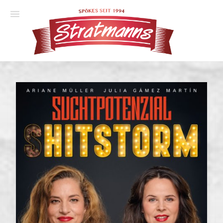
Spielplan
Essener Ehrendoktor
Unsere Komödien
Gastspiele
Gutscheine
Anmelden