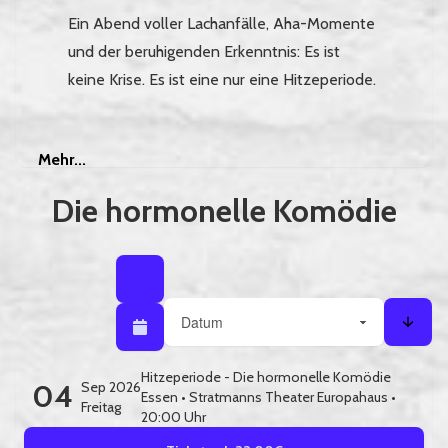
Ein Abend voller Lachanfälle, Aha-Momente
und der beruhigenden Erkenntnis: Es ist
keine Krise. Es ist eine nur eine Hitzeperiode.
Mehr
Mehr...
Die hormonelle Komödie
Listenansicht
Listenansicht / Kalenderansicht
Sortieren nach
Kalenderansicht
Sorti
Hitzeperiode - Die hormonelle Komödie
04
Sep 2026
Essen
•
Stratmanns Theater Europahaus
•
Freitag
20:00 Uhr