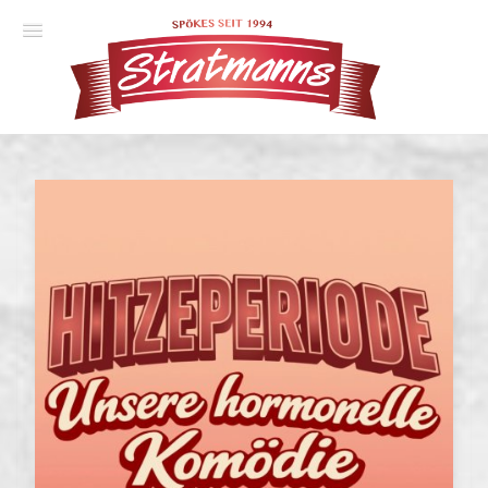
Spielplan
Essener Ehrendoktor
Unsere Komödien
Gastspiele
Gutscheine
Anmelden