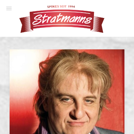
Spielplan
Essener Ehrendoktor
Unsere Komödien
Gastspiele
Gutscheine
Anmelden