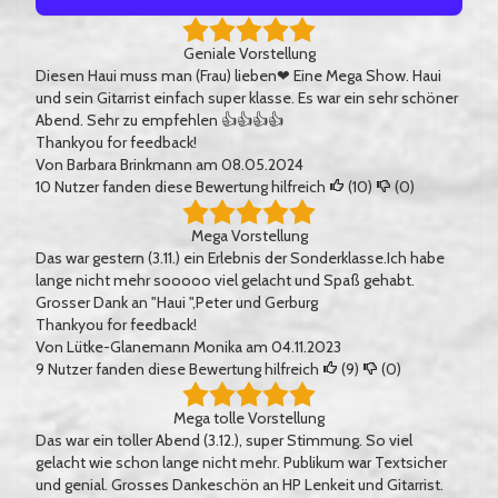
Geniale Vorstellung
Diesen Haui muss man (Frau) lieben❤ Eine Mega Show. Haui
und sein Gitarrist einfach super klasse. Es war ein sehr schöner
Abend. Sehr zu empfehlen 👍👍👍👍
Thankyou for feedback!
Von
Barbara Brinkmann
am 08.05.2024
10
Nutzer fanden diese Bewertung hilfreich
(
10
)
(
0
)
Mega Vorstellung
Das war gestern (3.11.) ein Erlebnis der Sonderklasse.Ich habe
lange nicht mehr sooooo viel gelacht und Spaß gehabt.
Grosser Dank an "Haui ",Peter und Gerburg
Thankyou for feedback!
Von
Lütke-Glanemann Monika
am 04.11.2023
9
Nutzer fanden diese Bewertung hilfreich
(
9
)
(
0
)
Mega tolle Vorstellung
Das war ein toller Abend (3.12.), super Stimmung. So viel
gelacht wie schon lange nicht mehr. Publikum war Textsicher
und genial. Grosses Dankeschön an HP Lenkeit und Gitarrist.