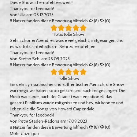
Diese Show ist empfehlenswert!!!
Thankyou for feedback!
Von
Ulla
am 05.12.2023
8
Nutzer fanden diese Bewertung hilfreich
(
8
)
(
0
)
Total tolle Show
Sehr schöner Abend, es wurde viel gelacht, mitgesungen und
es war total unterhaltsam. Sehr zu empfehlen
Thankyou for feedback!
Von
Stefan Sch.
am 25.09.2023
8
Nutzer fanden diese Bewertung hilfreich
(
8
)
(
0
)
Tolle Show
Ein sehr sympathischer und authentischer Mensch, die Show
war mega, wir haben sooo gelacht und auch mitgesungen. Die
Musik war super, auch der Gitarrist war sensationell, das
gesamt Publikum wurde mitgerissen und hey, wir kennen und
lieben alle die Songs von Howard Carpendale.
Thankyou for feedback!
Von
Petra Steden-Radons
am 17.09.2023
8
Nutzer fanden diese Bewertung hilfreich
(
8
)
(
0
)
Mehr anzeigen