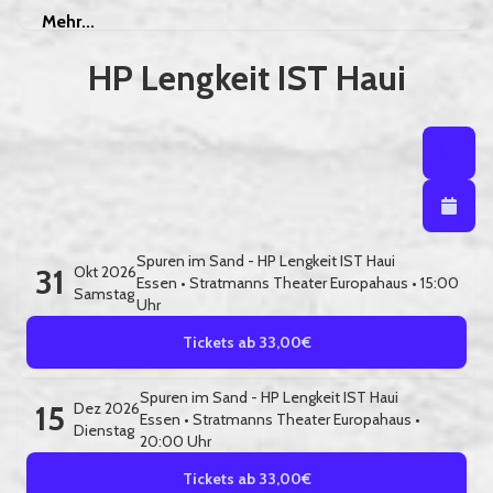
Mehr
Mehr...
HP Lengkeit IST Haui
Listenansi
Listena
Kalendera
Spuren im Sand - HP Lengkeit IST Haui
31
Okt 2026
Essen
•
Stratmanns Theater Europahaus
• 15:00
Samstag
Uhr
Tickets ab 33,00€
Spuren im Sand - HP Lengkeit IST Haui
15
Dez 2026
Essen
•
Stratmanns Theater Europahaus
•
Dienstag
20:00 Uhr
Tickets ab 33,00€