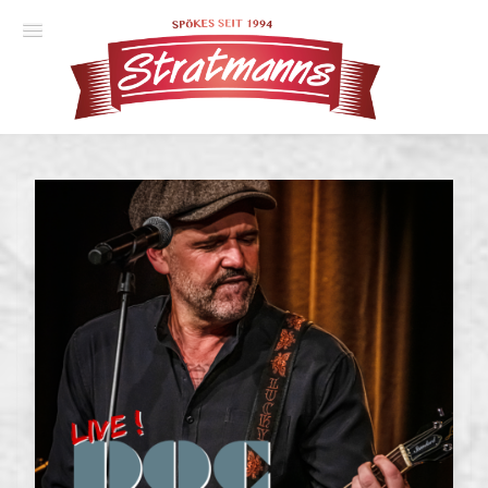
Spielplan
Essener Ehrendoktor
Unsere Komödien
Gastspiele
Gutscheine
Anmelden