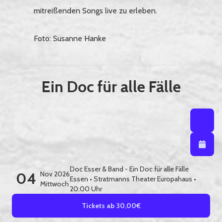
mitreißenden Songs live zu erleben.
Foto: Susanne Hanke
Ein Doc für alle Fälle
Listenansi
Listena
Kalendera
Doc Esser & Band - Ein Doc für alle Fälle
04
Nov 2026
Essen
•
Stratmanns Theater Europahaus
•
Mittwoch
20:00 Uhr
Tickets ab 30,00€