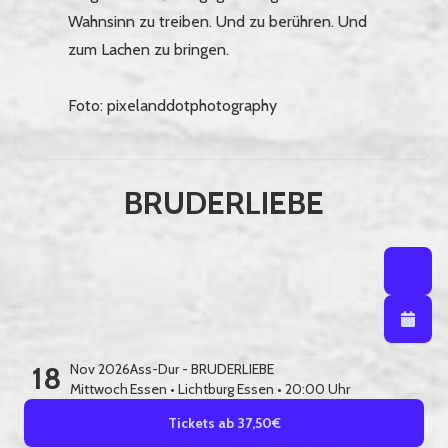
Wahnsinn zu treiben. Und zu berühren. Und
zum Lachen zu bringen.
Foto: pixelanddotphotography
BRUDERLIEBE
Listenansi
Listena
Kalendera
18
Nov 2026
Ass-Dur - BRUDERLIEBE
Mittwoch
Essen
•
Lichtburg Essen
• 20:00 Uhr
Tickets ab 37,50€