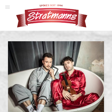
Spielplan
Essener Ehrendoktor
Unsere Komödien
Gastspiele
Gutscheine
Anmelden