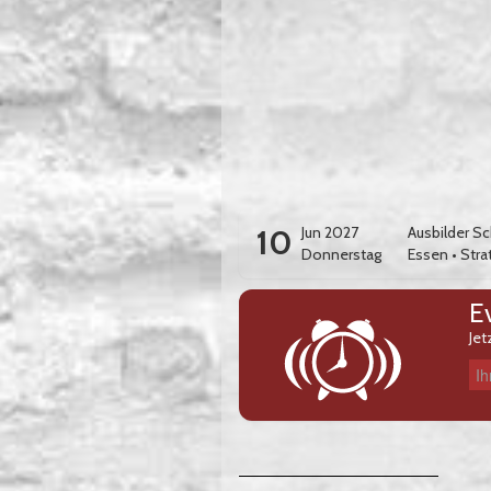
10
Jun 2027
Ausbilder S
Donnerstag
Essen
•
Stra
E
Jet
Ihre E-Mail-Adresse