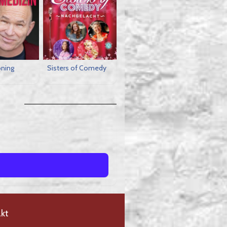
öning
Sisters of Comedy
kt