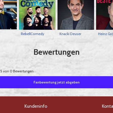
RebellComedy
Knacki Deuser
Heinz Gr
Bewertungen
5 von 0 Bewertungen
Fanbewertung jetzt abgeben
Kundeninfo
Konta