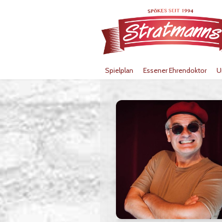
Spielplan
Essener Ehrendoktor
U