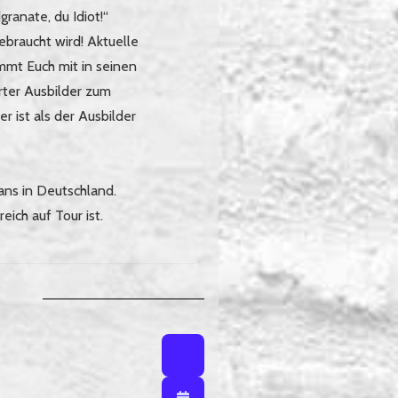
granate, du Idiot!“
gebraucht wird! Aktuelle
mmt Euch mit in seinen
arter Ausbilder zum
 ist als der Ausbilder
ns in Deutschland.
reich auf Tour ist.
Listenansicht
Listenansicht / Kalenderansich
Kalenderansicht