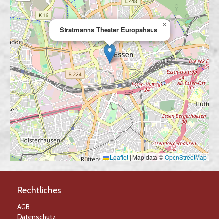
×
Stratmanns Theater Europahaus
Leaflet
|
Map data ©
OpenStreetMap
Rechtliches
AGB
Datenschutz