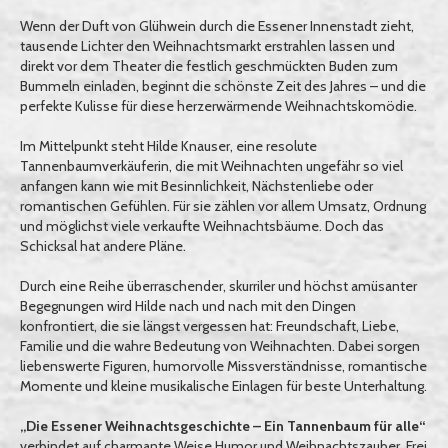
Wenn der Duft von Glühwein durch die Essener Innenstadt zieht,
tausende Lichter den Weihnachtsmarkt erstrahlen lassen und
direkt vor dem Theater die festlich geschmückten Buden zum
Bummeln einladen, beginnt die schönste Zeit des Jahres – und die
perfekte Kulisse für diese herzerwärmende Weihnachtskomödie.
Im Mittelpunkt steht Hilde Knauser, eine resolute
Tannenbaumverkäuferin, die mit Weihnachten ungefähr so viel
anfangen kann wie mit Besinnlichkeit, Nächstenliebe oder
romantischen Gefühlen. Für sie zählen vor allem Umsatz, Ordnung
und möglichst viele verkaufte Weihnachtsbäume. Doch das
Schicksal hat andere Pläne.
Durch eine Reihe überraschender, skurriler und höchst amüsanter
Begegnungen wird Hilde nach und nach mit den Dingen
konfrontiert, die sie längst vergessen hat: Freundschaft, Liebe,
Familie und die wahre Bedeutung von Weihnachten. Dabei sorgen
liebenswerte Figuren, humorvolle Missverständnisse, romantische
Momente und kleine musikalische Einlagen für beste Unterhaltung.
„Die Essener Weihnachtsgeschichte – Ein Tannenbaum für alle“
verbindet auf charmante Weise Humor und Weihnachtszauber. Frei