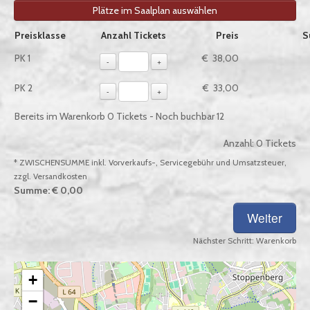
Plätze im Saalplan auswählen
Auswahl von Tickets pro Preiskategorie, sofern verfügbar
Preisklasse
Anzahl Tickets
Preis
S
PK 1
€ 38,00
-
+
PK 2
€ 33,00
-
+
Bereits im Warenkorb
0
Tickets - Noch buchbar
12
Anzahl:
0
Tickets
* ZWISCHENSUMME inkl. Vorverkaufs-, Servicegebühr und Umsatzsteuer,
zzgl. Versandkosten
Summe:
€ 0,00
Nächster Schritt:
Warenkorb
+
−