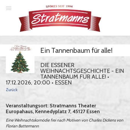
Spielplan
Ein Tannenbaum für alle!
Essener Ehrendoktor
Unsere Komödien
DIE ESSENER
WEIHNACHTSGESCHICHTE - EIN
Gastspiele
TANNENBAUM FÜR ALLE! •
17.12.2026, 20:00 • ESSEN
Gutscheine
Zurück
Veranstaltungsort: Stratmanns Theater
Anmelden
Europahaus, Kennedyplatz 7, 45127 Essen
Eine Weihnachtskomödie frei nach Motiven von Charles Dickens von
Florian Battermann