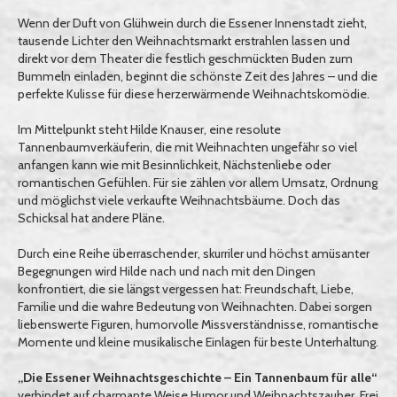
Wenn der Duft von Glühwein durch die Essener Innenstadt zieht,
tausende Lichter den Weihnachtsmarkt erstrahlen lassen und
direkt vor dem Theater die festlich geschmückten Buden zum
Bummeln einladen, beginnt die schönste Zeit des Jahres – und die
perfekte Kulisse für diese herzerwärmende Weihnachtskomödie.
Im Mittelpunkt steht Hilde Knauser, eine resolute
Tannenbaumverkäuferin, die mit Weihnachten ungefähr so viel
anfangen kann wie mit Besinnlichkeit, Nächstenliebe oder
romantischen Gefühlen. Für sie zählen vor allem Umsatz, Ordnung
und möglichst viele verkaufte Weihnachtsbäume. Doch das
Schicksal hat andere Pläne.
Durch eine Reihe überraschender, skurriler und höchst amüsanter
Begegnungen wird Hilde nach und nach mit den Dingen
konfrontiert, die sie längst vergessen hat: Freundschaft, Liebe,
Familie und die wahre Bedeutung von Weihnachten. Dabei sorgen
liebenswerte Figuren, humorvolle Missverständnisse, romantische
Momente und kleine musikalische Einlagen für beste Unterhaltung.
„Die Essener Weihnachtsgeschichte – Ein Tannenbaum für alle“
verbindet auf charmante Weise Humor und Weihnachtszauber. Frei