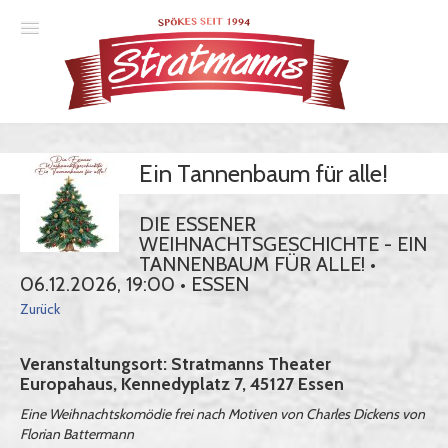
Spielplan
Ein Tannenbaum für alle!
Essener Ehrendoktor
Unsere Komödien
DIE ESSENER
WEIHNACHTSGESCHICHTE - EIN
Gastspiele
TANNENBAUM FÜR ALLE! •
06.12.2026, 19:00 • ESSEN
Gutscheine
Zurück
Veranstaltungsort: Stratmanns Theater
Anmelden
Europahaus, Kennedyplatz 7, 45127 Essen
Eine Weihnachtskomödie frei nach Motiven von Charles Dickens von
Florian Battermann