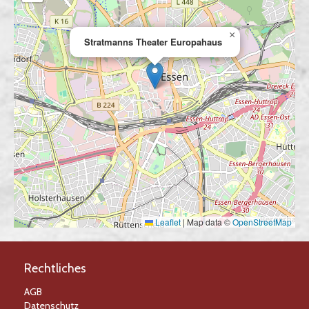
×
Stratmanns Theater Europahaus
Leaflet
|
Map data ©
OpenStreetMap
Rechtliches
AGB
Datenschutz