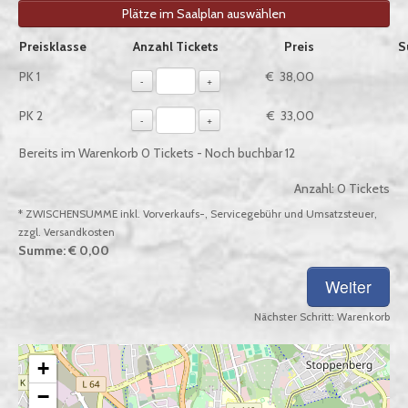
Plätze im Saalplan auswählen
Auswahl von Tickets pro Preiskategorie, sofern verfügbar
Preisklasse
Anzahl Tickets
Preis
S
PK 1
€ 38,00
-
+
PK 2
€ 33,00
-
+
Bereits im Warenkorb
0
Tickets - Noch buchbar
12
Anzahl:
0
Tickets
* ZWISCHENSUMME inkl. Vorverkaufs-, Servicegebühr und Umsatzsteuer,
zzgl. Versandkosten
Summe:
€ 0,00
Nächster Schritt:
Warenkorb
+
−