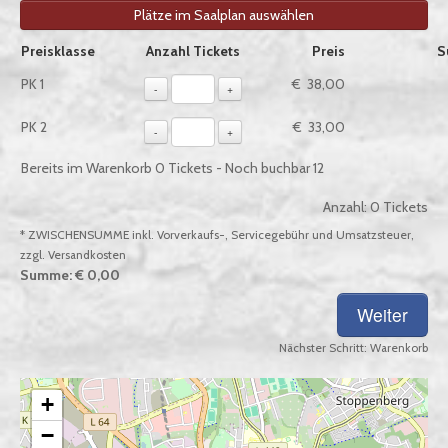
Plätze im Saalplan auswählen
Auswahl von Tickets pro Preiskategorie, sofern verfügbar
Preisklasse
Anzahl Tickets
Preis
S
PK 1
€ 38,00
-
+
PK 2
€ 33,00
-
+
Bereits im Warenkorb
0
Tickets - Noch buchbar
12
Anzahl:
0
Tickets
* ZWISCHENSUMME inkl. Vorverkaufs-, Servicegebühr und Umsatzsteuer,
zzgl. Versandkosten
Summe:
€ 0,00
Nächster Schritt:
Warenkorb
+
−