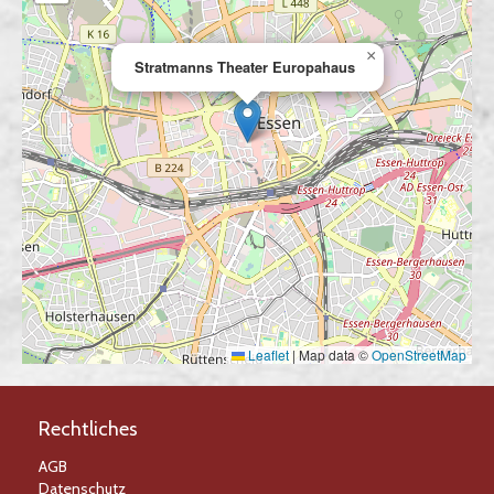
×
Stratmanns Theater Europahaus
Leaflet
|
Map data ©
OpenStreetMap
Rechtliches
AGB
Datenschutz