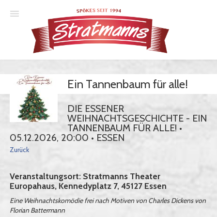
Spielplan
Ein Tannenbaum für alle!
Essener Ehrendoktor
Unsere Komödien
DIE ESSENER
WEIHNACHTSGESCHICHTE - EIN
Gastspiele
TANNENBAUM FÜR ALLE! •
05.12.2026, 20:00 • ESSEN
Gutscheine
Zurück
Veranstaltungsort: Stratmanns Theater
Anmelden
Europahaus, Kennedyplatz 7, 45127 Essen
Eine Weihnachtskomödie frei nach Motiven von Charles Dickens von
Florian Battermann