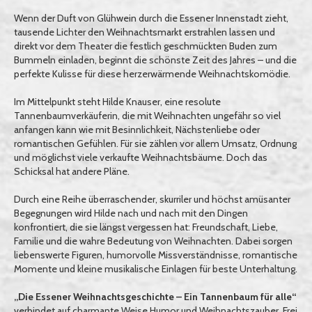
Wenn der Duft von Glühwein durch die Essener Innenstadt zieht,
tausende Lichter den Weihnachtsmarkt erstrahlen lassen und
direkt vor dem Theater die festlich geschmückten Buden zum
Bummeln einladen, beginnt die schönste Zeit des Jahres – und die
perfekte Kulisse für diese herzerwärmende Weihnachtskomödie.
Im Mittelpunkt steht Hilde Knauser, eine resolute
Tannenbaumverkäuferin, die mit Weihnachten ungefähr so viel
anfangen kann wie mit Besinnlichkeit, Nächstenliebe oder
romantischen Gefühlen. Für sie zählen vor allem Umsatz, Ordnung
und möglichst viele verkaufte Weihnachtsbäume. Doch das
Schicksal hat andere Pläne.
Durch eine Reihe überraschender, skurriler und höchst amüsanter
Begegnungen wird Hilde nach und nach mit den Dingen
konfrontiert, die sie längst vergessen hat: Freundschaft, Liebe,
Familie und die wahre Bedeutung von Weihnachten. Dabei sorgen
liebenswerte Figuren, humorvolle Missverständnisse, romantische
Momente und kleine musikalische Einlagen für beste Unterhaltung.
„Die Essener Weihnachtsgeschichte – Ein Tannenbaum für alle“
verbindet auf charmante Weise Humor und Weihnachtszauber. Frei