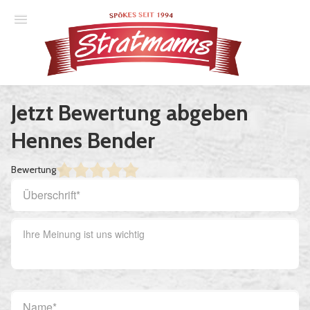
Spielplan
Jetzt Bewertung abgeben
Essener Ehrendoktor
Hennes Bender
Unsere Komödien
Bewertung
Gastspiele
Gutscheine
Anmelden