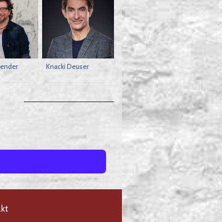
ender
Knacki Deuser
kt