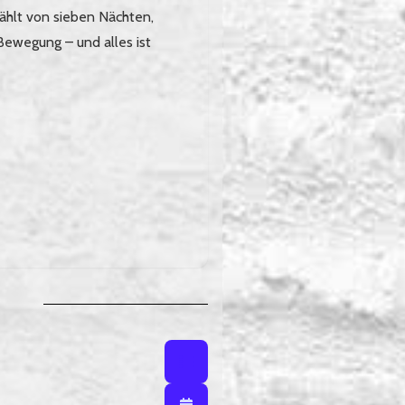
zählt von sieben Nächten,
 Bewegung – und alles ist
Listenansicht
Listenansicht / Kalenderansich
Kalenderansicht