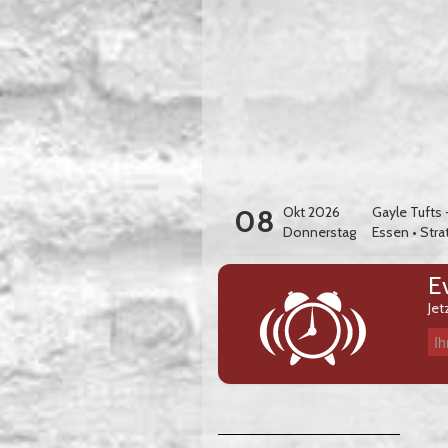
08
Okt 2026
Gayle Tufts
Donnerstag
Essen
•
Stra
E
Jet
Ihre E-Mail-Adresse