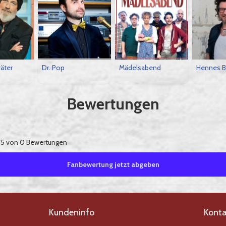
äter
Dr. Pop
Mädelsabend
Hennes B
Bewertungen
5 von 0 Bewertungen
Fanbewertung jetzt abgeben
Kundeninfo
Konta