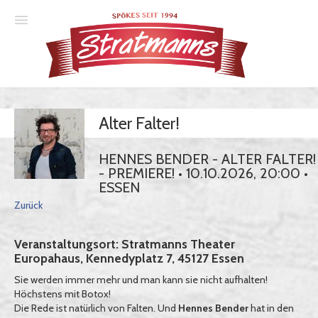
Spielplan
Alter Falter!
Essener Ehrendoktor
Unsere Komödien
HENNES BENDER - ALTER FALTER!
- PREMIERE! • 10.10.2026, 20:00 •
Gastspiele
ESSEN
Zurück
Gutscheine
Veranstaltungsort: Stratmanns Theater
Europahaus, Kennedyplatz 7, 45127 Essen
Anmelden
Sie werden immer mehr und man kann sie nicht aufhalten!
Höchstens mit Botox!
Die Rede ist natürlich von Falten. Und
Hennes Bender
hat in den