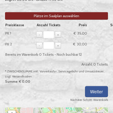
Plätze im Saalplan auswählen
Auswahl von Tickets pro Preiskategorie, sofern verfügbar
Preisklasse
Anzahl Tickets
Preis
S
PK 1
€ 35,00
-
+
PK 2
€ 30,00
-
+
Bereits im Warenkorb
0
Tickets - Noch buchbar
12
Anzahl:
0
Tickets
* ZWISCHENSUMME inkl. Vorverkaufs-, Servicegebühr und Umsatzsteuer,
zzgl. Versandkosten
Summe:
€ 0,00
Nächster Schritt:
Warenkorb