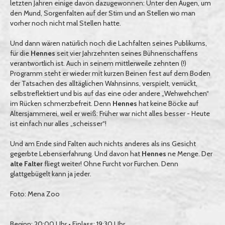
letzten Jahren einige davon dazugewonnen: Unter den Augen, um
den Mund, Sorgenfalten auf der Stirn und an Stellen wo man
vorher noch nicht mal Stellen hatte.
Und dann wären natürlich noch die Lachfalten seines Publikums,
für die
Hennes
seit vier Jahrzehnten seines Bühnenschaffens
verantwortlich ist. Auch in seinem mittlerweile zehnten (!)
Programm steht er wieder mit kurzen Beinen fest auf dem Boden
der Tatsachen des alltäglichen Wahnsinns, verspielt, verrückt,
selbstreflektiert und bis auf das eine oder andere „Wehwehchen“
im Rücken schmerzbefreit. Denn
Hennes
hat keine Böcke auf
Altersjammerei, weil er weiß: Früher war nicht alles besser - Heute
ist einfach nur alles „scheisser“!
Und am Ende sind Falten auch nichts anderes als ins Gesicht
gegerbte Lebenserfahrung. Und davon hat
Hennes
ne Menge. Der
alte Falter
fliegt weiter! Ohne Furcht vor Furchen. Denn
glattgebügelt kann ja jeder.
Foto: Mena Zoo
Beginn: 20:00 Uhr • Einlass: 19:30 Uhr