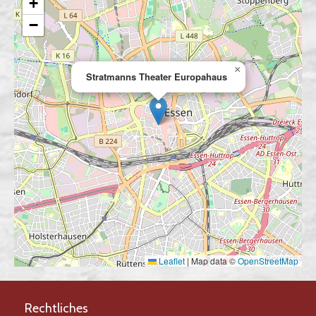
+
−
×
Stratmanns Theater Europahaus
Leaflet
|
Map data ©
OpenStreetMap
Rechtliches