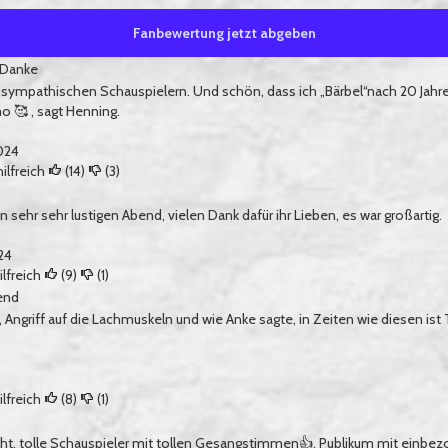
Fanbewertung jetzt abgeben
 Danke
 sympathischen Schauspielern. Und schön, dass ich „Bärbel“nach 20 Jahre
o 🥰 , sagt Henning.
024
ilfreich
(
14
)
(
3
)
 sehr sehr lustigen Abend, vielen Dank dafür ihr Lieben, es war großartig.
24
lfreich
(
9
)
(
1
)
end
n, Angriff auf die Lachmuskeln und wie Anke sagte, in Zeiten wie diesen ist
lfreich
(
8
)
(
1
)
cht, tolle Schauspieler mit tollen Gesangstimmen👍. Publikum mit einbezo