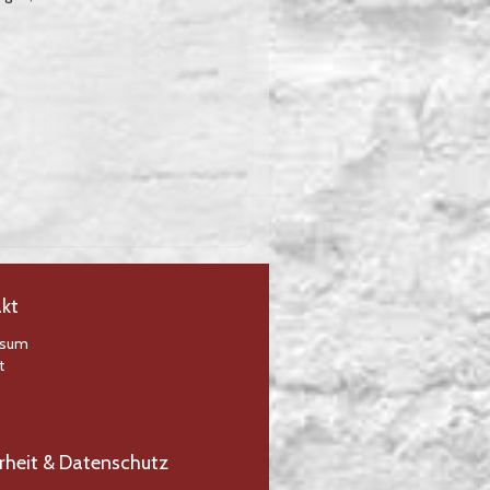
kt
ssum
t
rheit & Datenschutz