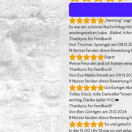
„Henning“ sagt
Es war ein schöner Nachmittag mit
wiedergesehen habe. „Bärbel, ti Am
Thankyou for feedback!
Von
Thomas Sprenger
am 08.12.2
14
Nutzer fanden diese Bewertung h
Super
Meine Freundin und ich hatten einen
Thankyou for feedback!
Von
Eva Waldschmidt
am 09.12.20
9
Nutzer fanden diese Bewertung hi
Großartiger Ab
Tolles Stück, tolle Dartseller*inne
wichtig. Danke dafür! 🫶🏻❤️
Thankyou for feedback!
Von
Ben Göntgen
am 21.12.2024
8
Nutzer fanden diese Bewertung hi
So viel gelacht
In der 15.00 Uhr Show so viel gela