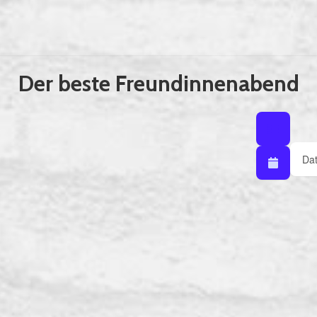
Der beste Freundinnenabend
Listenansicht
Listenans
Sortie
Kalenderansic