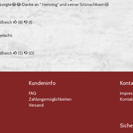
 sorgte😂😂 Danke an " Henning" und seiner Sitznachbarin😅
lfreich
(
8
)
(
1
)
elacht,
lfreich
(
5
)
(
0
)
Kundeninfo
Konta
FAQ
Impre
Zahlungsmöglichkeiten
Kontak
Versand
Siche