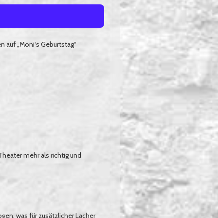
n auf „Moni‘s Geburtstag“
 Theater mehr als richtig und
gen, was für zusätzlicher Lacher