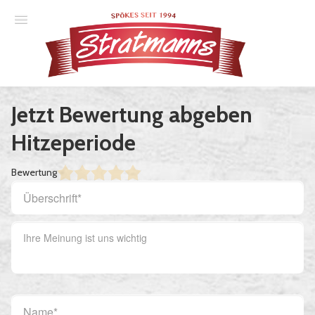
Spielplan
Jetzt Bewertung abgeben
Essener Ehrendoktor
Hitzeperiode
Unsere Komödien
Bewertung
Gastspiele
Gutscheine
Anmelden