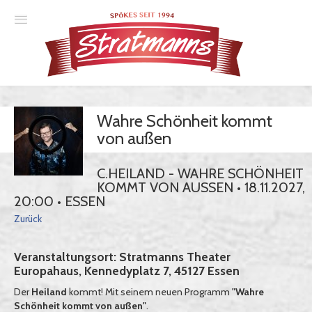
Spielplan
Wahre Schönheit kommt
Essener Ehrendoktor
von außen
Unsere Komödien
C.HEILAND - WAHRE SCHÖNHEIT
Gastspiele
KOMMT VON AUSSEN • 18.11.2027, 2
0:00 • ESSEN
Gutscheine
Zurück
Veranstaltungsort: Stratmanns Theater
Anmelden
Europahaus, Kennedyplatz 7, 45127 Essen
Der
Heiland
kommt! Mit seinem neuen Programm
"Wahre
Schönheit kommt von außen"
.