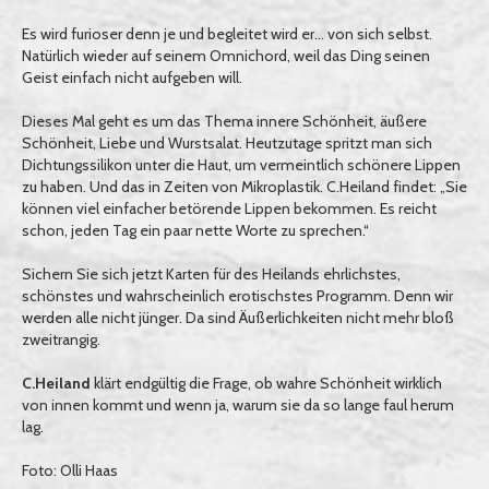
Es wird furioser denn je und begleitet wird er… von sich selbst.
Natürlich wieder auf seinem Omnichord, weil das Ding seinen
Geist einfach nicht aufgeben will.
Dieses Mal geht es um das Thema innere Schönheit, äußere
Schönheit, Liebe und Wurstsalat. Heutzutage spritzt man sich
Dichtungssilikon unter die Haut, um vermeintlich schönere Lippen
zu haben. Und das in Zeiten von Mikroplastik. C.Heiland findet: „Sie
können viel einfacher betörende Lippen bekommen. Es reicht
schon, jeden Tag ein paar nette Worte zu sprechen.“
Sichern Sie sich jetzt Karten für des Heilands ehrlichstes,
schönstes und wahrscheinlich erotischstes Programm. Denn wir
werden alle nicht jünger. Da sind Äußerlichkeiten nicht mehr bloß
zweitrangig.
C.Heiland
klärt endgültig die Frage, ob wahre Schönheit wirklich
von innen kommt und wenn ja, warum sie da so lange faul herum
lag.
Foto: Olli Haas