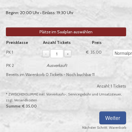
Beginn: 20:00 Uhr • Einlass: 19:30 Uhr
Plätze im Saalplan auswählen
Auswahl von Tickets pro Preiskategorie, sofern verfügbar
Preisklasse
Anzahl Tickets
Preis
1 – Für die Auswahl sind Preisopt
PK 1
€ 35,00
-
+
PK 2
Ausverkauft
Bereits im Warenkorb
0
Tickets - Noch buchbar
11
Anzahl:
1
Tickets
* ZWISCHENSUMME inkl. Vorverkaufs-, Servicegebühr und Umsatzsteuer,
zzgl. Versandkosten
Summe:
€ 35,00
Nächster Schritt:
Warenkorb