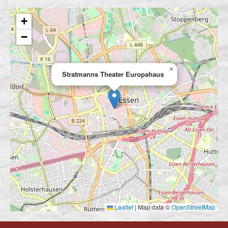
Summe: € 35,00
+
−
×
Stratmanns Theater Europahaus
Leaflet
|
Map data ©
OpenStreetMap