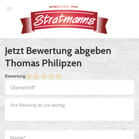
Spielplan
Jetzt Bewertung abgeben
Essener Ehrendoktor
Thomas Philipzen
Unsere Komödien
Bewertung
Gastspiele
Gutscheine
Anmelden