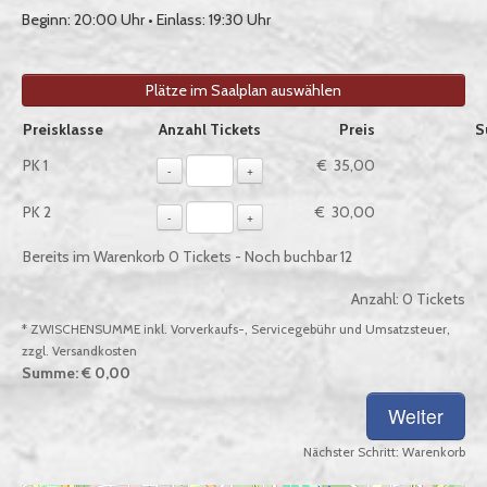
Beginn: 20:00 Uhr • Einlass: 19:30 Uhr
Plätze im Saalplan auswählen
Auswahl von Tickets pro Preiskategorie, sofern verfügbar
Preisklasse
Anzahl Tickets
Preis
S
PK 1
€ 35,00
-
+
PK 2
€ 30,00
-
+
Bereits im Warenkorb
0
Tickets - Noch buchbar
12
Anzahl:
0
Tickets
* ZWISCHENSUMME inkl. Vorverkaufs-, Servicegebühr und Umsatzsteuer,
zzgl. Versandkosten
Summe:
€ 0,00
Nächster Schritt:
Warenkorb