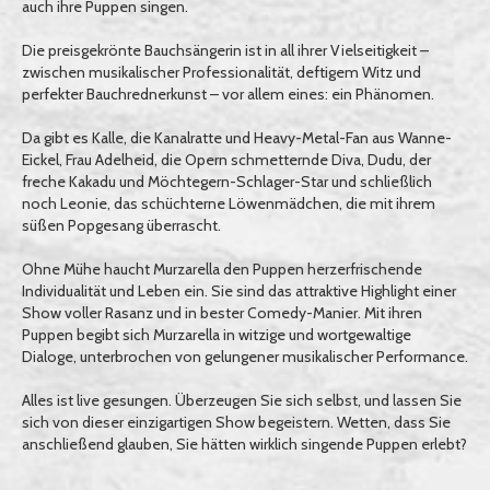
auch ihre Puppen singen.
Die preisgekrönte Bauchsängerin ist in all ihrer Vielseitigkeit –
zwischen musikalischer Professionalität, deftigem Witz und
perfekter Bauchrednerkunst – vor allem eines: ein Phänomen.
Da gibt es Kalle, die Kanalratte und Heavy-Metal-Fan aus Wanne-
Eickel, Frau Adelheid, die Opern schmetternde Diva, Dudu, der
freche Kakadu und Möchtegern-Schlager-Star und schließlich
noch Leonie, das schüchterne Löwenmädchen, die mit ihrem
süßen Popgesang überrascht.
Ohne Mühe haucht Murzarella den Puppen herzerfrischende
Individualität und Leben ein. Sie sind das attraktive Highlight einer
Show voller Rasanz und in bester Comedy-Manier. Mit ihren
Puppen begibt sich Murzarella in witzige und wortgewaltige
Dialoge, unterbrochen von gelungener musikalischer Performance.
Alles ist live gesungen. Überzeugen Sie sich selbst, und lassen Sie
sich von dieser einzigartigen Show begeistern. Wetten, dass Sie
anschließend glauben, Sie hätten wirklich singende Puppen erlebt?