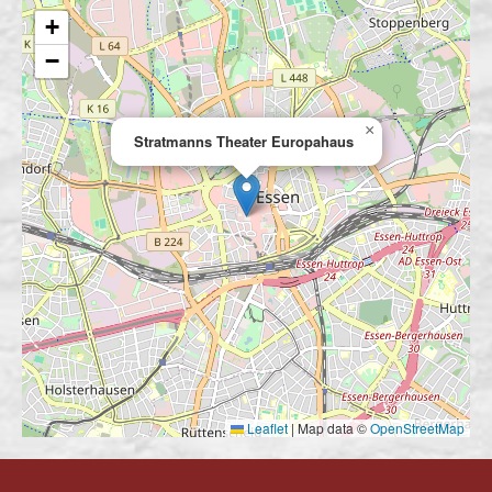
+
−
×
Stratmanns Theater Europahaus
Leaflet
|
Map data ©
OpenStreetMap