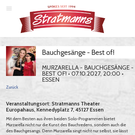
Spielplan
Bauchgesänge - Best of!
Essener Ehrendoktor
Unsere Komödien
MURZARELLA - BAUCHGESÄNGE -
BEST OF! • 07.10.2027, 20:00 •
Gastspiele
ESSEN
Zurück
Gutscheine
Veranstaltungsort: Stratmanns Theater
Europahaus, Kennedyplatz 7, 45127 Essen
Anmelden
Mit dem Besten aus ihren beiden Solo-Programmen bietet
Murzarella nicht nur die Kunst des Bauchredens, sondern auch die
des Bauchgesangs. Denn Murzarella singt nicht nur selbst, sie lässt