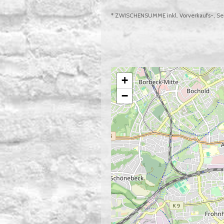
* ZWISCHENSUMME inkl. Vorverkaufs-, Ser
+
−