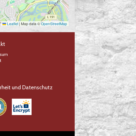
Leaflet
|
Map data ©
OpenStreetMap
kt
ssum
t
rheit und Datenschutz