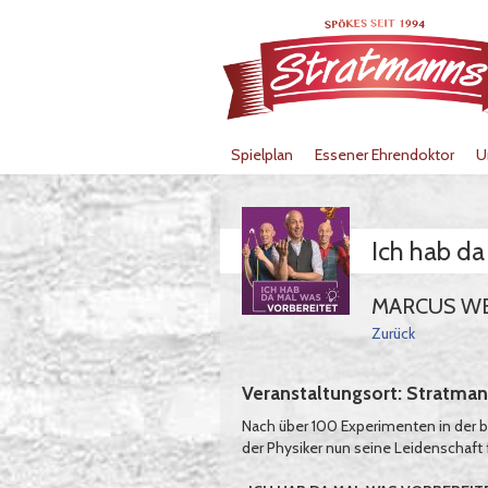
Spielplan
Essener Ehrendoktor
U
Ich hab da
MARCUS WEB
Zurück
Veranstaltungsort: Stratman
Nach über 100 Experimenten in der
der Physiker nun seine Leidenschaft