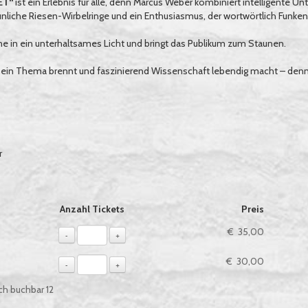
ET“
ist ein Erlebnis für alle, denn Marcus Weber kombiniert intelligente Un
taunliche Riesen-Wirbelringe und ein Enthusiasmus, der wortwörtlich Funken
e in ein unterhaltsames Licht und bringt das Publikum zum Staunen.
sein Thema brennt und faszinierend Wissenschaft lebendig macht – denn h
r
ie, sofern verfügbar
Anzahl Tickets
Preis
€ 35,00
-
+
€ 30,00
-
+
ch buchbar
12