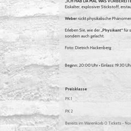
„ICH HAB DA MAL WAS VORBEREIT
Eiskalter, explosiver Stickstoff, ers
Weber
rückt physikalische Phänomen
Erleben Sie, wie der
„Physikant“
für 
sondern auch gelacht.
Foto: Dietrich Hackenberg
Beginn: 20:00 Uhr • Einlass: 19:30 Uh
Auswahl von Tickets pro Preiskategor
Preisklasse
PK 1
PK 2
Bereits im Warenkorb
0
Tickets - No