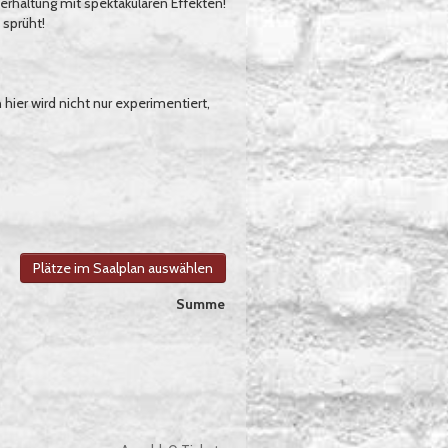
terhaltung mit spektakulären Effekten!
 sprüht!
ier wird nicht nur experimentiert,
Plätze im Saalplan auswählen
Summe