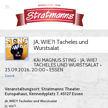
Spielplan
JA, WIE?! Tacheles und
Essener Ehrendoktor
Wurstsalat
Unsere Komödien
KAI MAGNUS STING - JA, WIE?
Gastspiele
TACHELES UND WURSTSALAT •
25.09.2026, 20:00 • ESSEN
Gutscheine
Zurück
Veranstaltungsort: Stratmanns Theater
Anmelden
Europahaus, Kennedyplatz 7, 45127 Essen
JA, WIE?! Tacheles und Wurstsalat
Ja, wie?!