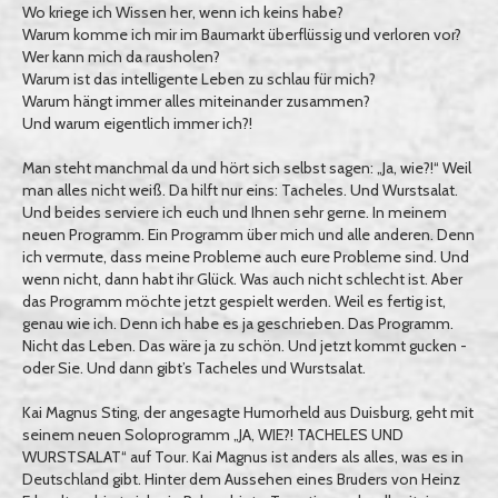
Wo kriege ich Wissen her, wenn ich keins habe?
Warum komme ich mir im Baumarkt überflüssig und verloren vor?
Wer kann mich da rausholen?
Warum ist das intelligente Leben zu schlau für mich?
Warum hängt immer alles miteinander zusammen?
Und warum eigentlich immer ich?!
Man steht manchmal da und hört sich selbst sagen: „Ja, wie?!“ Weil
man alles nicht weiß. Da hilft nur eins: Tacheles. Und Wurstsalat.
Und beides serviere ich euch und Ihnen sehr gerne. In meinem
neuen Programm. Ein Programm über mich und alle anderen. Denn
ich vermute, dass meine Probleme auch eure Probleme sind. Und
wenn nicht, dann habt ihr Glück. Was auch nicht schlecht ist. Aber
das Programm möchte jetzt gespielt werden. Weil es fertig ist,
genau wie ich. Denn ich habe es ja geschrieben. Das Programm.
Nicht das Leben. Das wäre ja zu schön. Und jetzt kommt gucken -
oder Sie. Und dann gibt’s Tacheles und Wurstsalat.
Kai Magnus Sting, der angesagte Humorheld aus Duisburg, geht mit
seinem neuen Soloprogramm „JA, WIE?! TACHELES UND
WURSTSALAT“ auf Tour. Kai Magnus ist anders als alles, was es in
Deutschland gibt. Hinter dem Aussehen eines Bruders von Heinz