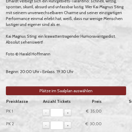
Erhardt verbirgt sich ein Ruhrgebiets-Tarantino: schnell, witzig,
spontan, skurril, absurd und unfassbar lustig. Wer Kai Magnus Sting
mit seinem unverwechselbaren Charme und seiner einzigartigen
Performance einmal erlebt hat, weiß, dass nur wenige Menschen
lustiger und eigener sind als er.
Kai Magnus Sting: ein krawattentragender Humoravantgardist.
Absolut sehenswert!
Foto © Harald Hoffmann
Beginn: 20:00 Uhr • Einlass: 19:30 Uhr
Plätze im Saalplan auswählen
Auswahl von Tickets pro Preiskategorie, sofern verfügbar
Preisklasse
Anzahl Tickets
Preis
S
PK 1
€ 35,00
-
+
PK 2
€ 30,00
-
+