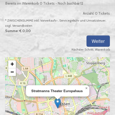
Bereits im Warenkorb
0
Tickets - Noch buchbar
12
Anzahl:
0
Tickets
* ZWISCHENSUMME inkl. Vorverkaufs-, Servicegebühr und Umsatzsteuer,
zzgl. Versandkosten
Summe:
€ 0,00
Nächster Schritt:
Warenkorb
+
−
×
Stratmanns Theater Europahaus