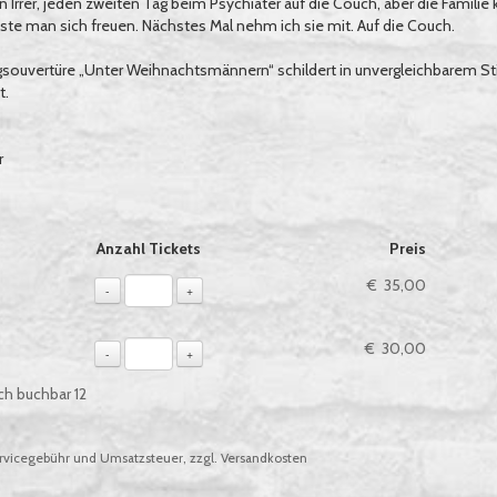
 Irrer, jeden zweiten Tag beim Psychiater auf die Couch, aber die Famili
ste man sich freuen. Nächstes Mal nehm ich sie mit. Auf die Couch.
agsouvertüre „Unter Weihnachtsmännern“ schildert in unvergleichbarem Sti
t.
r
ie, sofern verfügbar
Anzahl Tickets
Preis
€ 35,00
-
+
€ 30,00
-
+
ch buchbar
12
vicegebühr und Umsatzsteuer, zzgl. Versandkosten