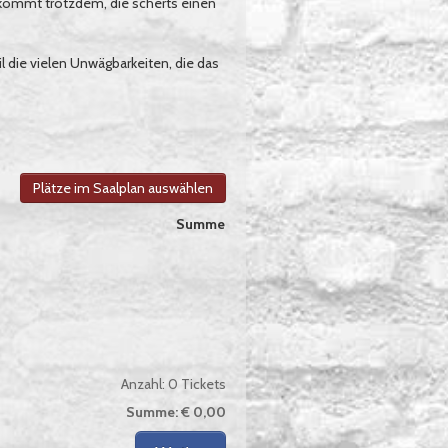
e kommt trotzdem, die scherts einen
l die vielen Unwägbarkeiten, die das
Plätze im Saalplan auswählen
Summe
Anzahl:
0
Tickets
Summe:
€ 0,00