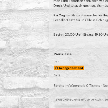
man kann Tabletten schlucken wie ein
Dreck. Und tut auch noch so, als müs
Kai Magnus Stings literarische Festt
Fest aller Feste für uns alle in sich birg
Beginn: 20:00 Uhr • Einlass: 19:30 Uh
Auswahl von Tickets pro Preiskategor
Preisklasse
PK 1
Geringer Bestand
PK 2
Bereits im Warenkorb
0
Tickets - No
* ZWISCHENSUMME inkl. Vorverkaufs-, Ser