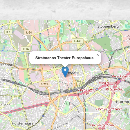
×
Stratmanns Theater Europahaus