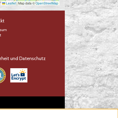
Leaflet
|
Map data ©
OpenStreetMap
kt
ssum
t
rheit und Datenschutz