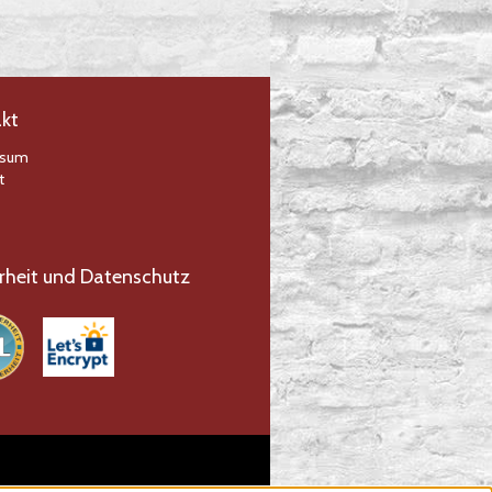
kt
ssum
t
rheit und Datenschutz