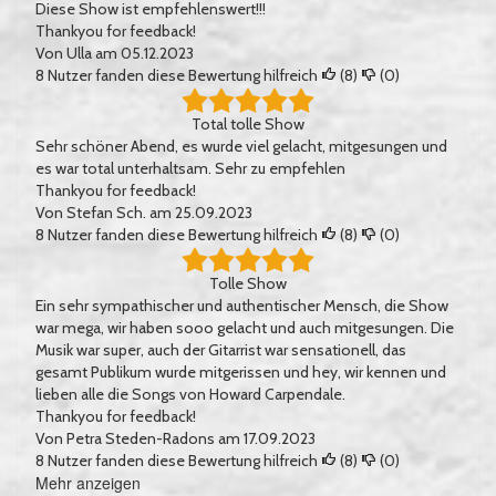
Diese Show ist empfehlenswert!!!
Thankyou for feedback!
Von
Ulla
am 05.12.2023
8
Nutzer fanden diese Bewertung hilfreich
(
8
)
(
0
)
Total tolle Show
Sehr schöner Abend, es wurde viel gelacht, mitgesungen und
es war total unterhaltsam. Sehr zu empfehlen
Thankyou for feedback!
Von
Stefan Sch.
am 25.09.2023
8
Nutzer fanden diese Bewertung hilfreich
(
8
)
(
0
)
Tolle Show
Ein sehr sympathischer und authentischer Mensch, die Show
war mega, wir haben sooo gelacht und auch mitgesungen. Die
Musik war super, auch der Gitarrist war sensationell, das
gesamt Publikum wurde mitgerissen und hey, wir kennen und
lieben alle die Songs von Howard Carpendale.
Thankyou for feedback!
Von
Petra Steden-Radons
am 17.09.2023
8
Nutzer fanden diese Bewertung hilfreich
(
8
)
(
0
)
Mehr anzeigen