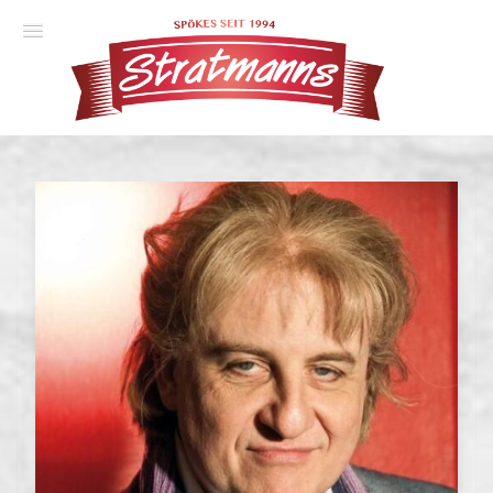
Spielplan
Essener Ehrendoktor
Unsere Komödien
Gastspiele
Gutscheine
Anmelden