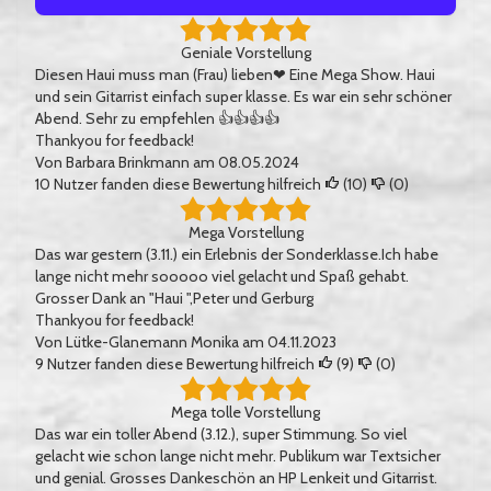
Geniale Vorstellung
Diesen Haui muss man (Frau) lieben❤ Eine Mega Show. Haui
und sein Gitarrist einfach super klasse. Es war ein sehr schöner
Abend. Sehr zu empfehlen 👍👍👍👍
Thankyou for feedback!
Von
Barbara Brinkmann
am 08.05.2024
10
Nutzer fanden diese Bewertung hilfreich
(
10
)
(
0
)
Mega Vorstellung
Das war gestern (3.11.) ein Erlebnis der Sonderklasse.Ich habe
lange nicht mehr sooooo viel gelacht und Spaß gehabt.
Grosser Dank an "Haui ",Peter und Gerburg
Thankyou for feedback!
Von
Lütke-Glanemann Monika
am 04.11.2023
9
Nutzer fanden diese Bewertung hilfreich
(
9
)
(
0
)
Mega tolle Vorstellung
Das war ein toller Abend (3.12.), super Stimmung. So viel
gelacht wie schon lange nicht mehr. Publikum war Textsicher
und genial. Grosses Dankeschön an HP Lenkeit und Gitarrist.