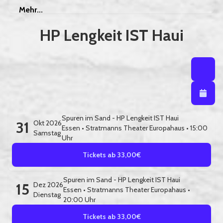
Mehr
Mehr...
HP Lengkeit IST Haui
Listenansi
Listena
Kalendera
Spuren im Sand - HP Lengkeit IST Haui
31
Okt 2026
Essen
•
Stratmanns Theater Europahaus
• 15:00
Samstag
Uhr
Tickets ab 33,00€
Spuren im Sand - HP Lengkeit IST Haui
15
Dez 2026
Essen
•
Stratmanns Theater Europahaus
•
Dienstag
20:00 Uhr
Tickets ab 33,00€