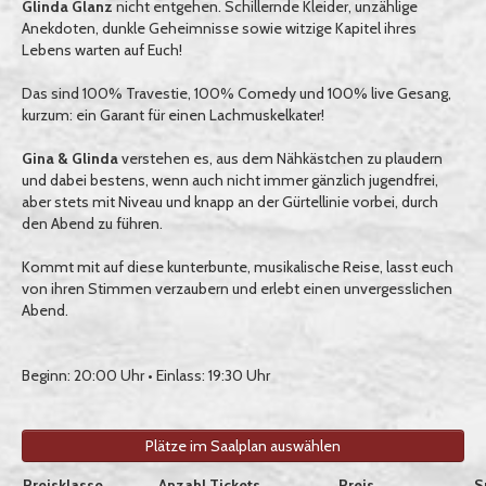
Glinda Glanz
nicht entgehen. Schillernde Kleider, unzählige
Anekdoten, dunkle Geheimnisse sowie witzige Kapitel ihres
Lebens warten auf Euch!
Das sind 100% Travestie, 100% Comedy und 100% live Gesang,
kurzum: ein Garant für einen Lachmuskelkater!
Gina & Glinda
verstehen es, aus dem Nähkästchen zu plaudern
und dabei bestens, wenn auch nicht immer gänzlich jugendfrei,
aber stets mit Niveau und knapp an der Gürtellinie vorbei, durch
den Abend zu führen.
Kommt mit auf diese kunterbunte, musikalische Reise, lasst euch
von ihren Stimmen verzaubern und erlebt einen unvergesslichen
Abend.
Beginn: 20:00 Uhr • Einlass: 19:30 Uhr
Plätze im Saalplan auswählen
Auswahl von Tickets pro Preiskategorie, sofern verfügbar
Preisklasse
Anzahl Tickets
Preis
S