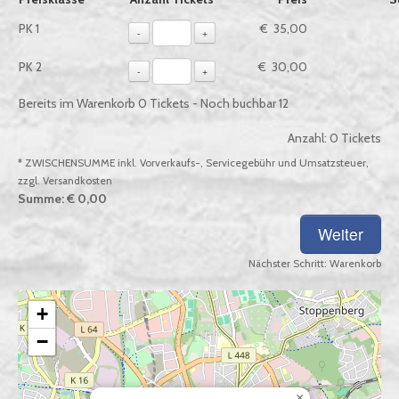
PK 1
€ 35,00
-
+
PK 2
€ 30,00
-
+
Bereits im Warenkorb
0
Tickets - Noch buchbar
12
Anzahl:
0
Tickets
* ZWISCHENSUMME inkl. Vorverkaufs-, Servicegebühr und Umsatzsteuer,
zzgl. Versandkosten
Summe:
€ 0,00
Nächster Schritt:
Warenkorb
+
−
×