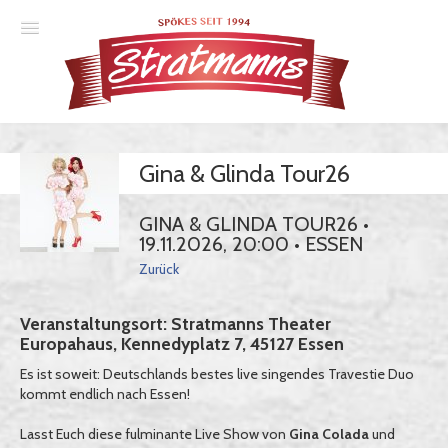
Spielplan
Gina & Glinda Tour26
Essener Ehrendoktor
Unsere Komödien
GINA & GLINDA TOUR26 •
19.11.2026, 20:00 • ESSEN
Gastspiele
Zurück
Gutscheine
Veranstaltungsort: Stratmanns Theater
Europahaus, Kennedyplatz 7, 45127 Essen
Anmelden
Es ist soweit: Deutschlands bestes live singendes Travestie Duo
kommt endlich nach Essen!
Lasst Euch diese fulminante Live Show von
Gina Colada
und