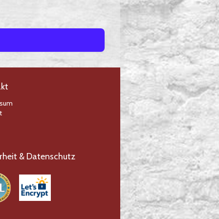
kt
ssum
t
rheit & Datenschutz