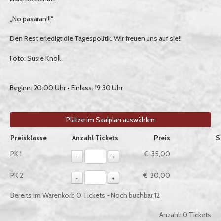
„No pasaran!!!“
Den Rest erledigt die Tagespolitik. Wir freuen uns auf sie!!
Foto: Susie Knoll
Beginn: 20:00 Uhr • Einlass: 19:30 Uhr
Plätze im Saalplan auswählen
Auswahl von Tickets pro Preiskategorie, sofern verfügbar
Preisklasse
Anzahl Tickets
Preis
S
PK 1
€ 35,00
-
+
PK 2
€ 30,00
-
+
Bereits im Warenkorb
0
Tickets - Noch buchbar
12
Anzahl:
0
Tickets