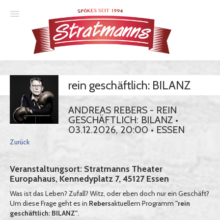
Spielplan
rein geschäftlich: BILANZ
Essener Ehrendoktor
Unsere Komödien
ANDREAS REBERS - REIN
GESCHÄFTLICH: BILANZ •
Gastspiele
03.12.2026, 20:00 • ESSEN
Zurück
Gutscheine
Veranstaltungsort: Stratmanns Theater
Europahaus, Kennedyplatz 7, 45127 Essen
Anmelden
Was ist das Leben? Zufall? Witz, oder eben doch nur ein Geschäft?
Um diese Frage geht es in
Rebers
aktuellem Programm
"rein
geschäftlich: BILANZ"
.