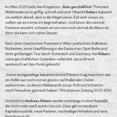
Im März 2023 hatte das Programm
„Rein geschäftlich”
Premiere.
Mittlerweile ist es griffig, schnell und rund. Obwohl
Rebers
Kabarett
nie wirklich aktuell, aber in der Regel seiner Zeit weit voraus ist,
sollten wir es immer im Auge behalten. Und bevor die nächste
Premiere ansteht, schauen wir uns erst noch einmal die Bilanz an,
denn die kann sich sehen lassen.
Nach einer chaotischen Premiere in Wien, politischen Erdbeben,
Rücktritten, einer Uraufführung in der Deutschen Oper Berlin und
einer großartigen Tour durch Österreich und Germany, hat
Rebers
seine geschäftlichen Gedanken vollendet, upcycelt und
spielerisch auf den Punkt gebracht.
„Seine wortgewaltige kabarettistische Präsenz mag manchem wie
ein Relikt aus noch immer glorios nachhallenden Zeiten
vorkommen, zu denen Hildebrandt, Jonas, Polt und Schramm
noch Fernsehen gemacht haben.” Pforzheimer Zeitung 30.10.2023
Und jetzt ist
Andreas Rebers
wieder unterwegs in einer Republik,
die nicht mehr weiß wohin mit sich. Dazu gibt es tanzbare
Kapitalismuskritik, neue Parteien, nachhaltige Heiterkeit und eine
klare Botschaft: