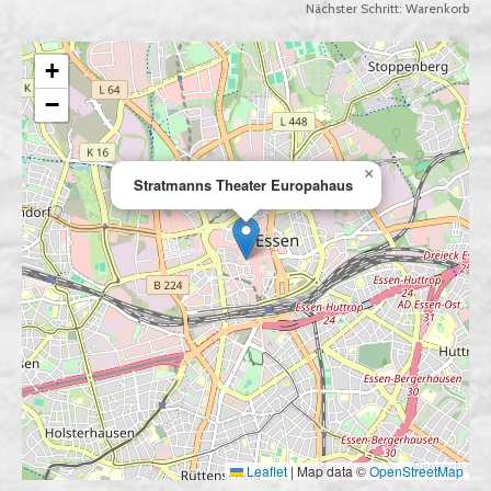
Nächster Schritt:
Warenkorb
+
−
×
Stratmanns Theater Europahaus
Leaflet
|
Map data ©
OpenStreetMap