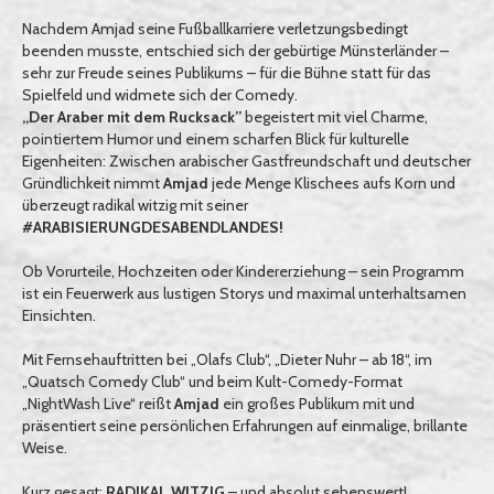
Nachdem Amjad seine Fußballkarriere verletzungsbedingt
beenden musste, entschied sich der gebürtige Münsterländer –
sehr zur Freude seines Publikums – für die Bühne statt für das
Spielfeld und widmete sich der Comedy.
„Der Araber mit dem Rucksack”
begeistert mit viel Charme,
pointiertem Humor und einem scharfen Blick für kulturelle
Eigenheiten: Zwischen arabischer Gastfreundschaft und deutscher
Gründlichkeit nimmt
Amjad
jede Menge Klischees aufs Korn und
überzeugt radikal witzig mit seiner
#ARABISIERUNGDESABENDLANDES!
Ob Vorurteile, Hochzeiten oder Kindererziehung – sein Programm
ist ein Feuerwerk aus lustigen Storys und maximal unterhaltsamen
Einsichten.
Mit Fernsehauftritten bei „Olafs Club“, „Dieter Nuhr – ab 18“, im
„Quatsch Comedy Club“ und beim Kult-Comedy-Format
„NightWash Live“ reißt
Amjad
ein großes Publikum mit und
präsentiert seine persönlichen Erfahrungen auf einmalige, brillante
Weise.
Kurz gesagt:
RADIKAL WITZIG
– und absolut sehenswert!