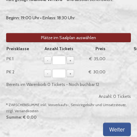
Beginn: 19:00 Uhr • Einlass: 18:30 Uhr
Plätze im Saalplan auswählen
Auswahl von Tickets pro Preiskategorie, sofern verfügbar
Preisklasse
Anzahl Tickets
Preis
S
PK 1
€ 35,00
-
+
PK 2
€ 30,00
-
+
Bereits im Warenkorb
0
Tickets - Noch buchbar
12
Anzahl:
0
Tickets
* ZWISCHENSUMME inkl. Vorverkaufs-, Servicegebühr und Umsatzsteuer,
zzgl. Versandkosten
Summe:
€ 0,00