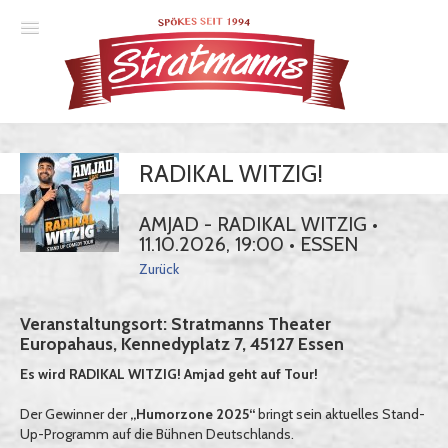
Spielplan
RADIKAL WITZIG!
Essener Ehrendoktor
Unsere Komödien
AMJAD - RADIKAL WITZIG •
11.10.2026, 19:00 • ESSEN
Gastspiele
Zurück
Gutscheine
Veranstaltungsort: Stratmanns Theater
Europahaus, Kennedyplatz 7, 45127 Essen
Anmelden
Es wird RADIKAL WITZIG! Amjad geht auf Tour!
Der Gewinner der
„Humorzone 2025“
bringt sein aktuelles Stand-
Up-Programm auf die Bühnen Deutschlands.