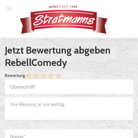
Spielplan
Jetzt Bewertung abgeben
Essener Ehrendoktor
RebellComedy
Unsere Komödien
Bewertung
Gastspiele
Gutscheine
Anmelden