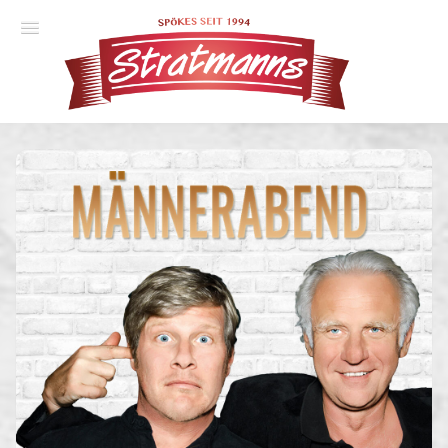
Spielplan
Essener Ehrendoktor
Unsere Komödien
Gastspiele
Gutscheine
Anmelden