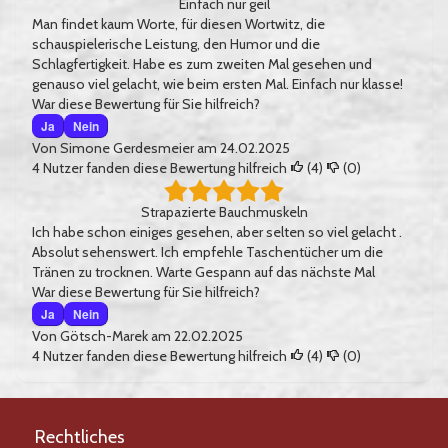
Einfach nur geil
Man findet kaum Worte, für diesen Wortwitz, die
schauspielerische Leistung, den Humor und die
Schlagfertigkeit. Habe es zum zweiten Mal gesehen und
genauso viel gelacht, wie beim ersten Mal. Einfach nur klasse!
War diese Bewertung für Sie hilfreich?
Ja
Nein
Von
Simone Gerdesmeier
am 24.02.2025
4
Nutzer fanden diese Bewertung hilfreich
(
4
)
(
0
)
Strapazierte Bauchmuskeln
Ich habe schon einiges gesehen, aber selten so viel gelacht .
Absolut sehenswert. Ich empfehle Taschentücher um die
Tränen zu trocknen. Warte Gespann auf das nächste Mal
War diese Bewertung für Sie hilfreich?
Ja
Nein
Von
Götsch-Marek
am 22.02.2025
4
Nutzer fanden diese Bewertung hilfreich
(
4
)
(
0
)
Rechtliches