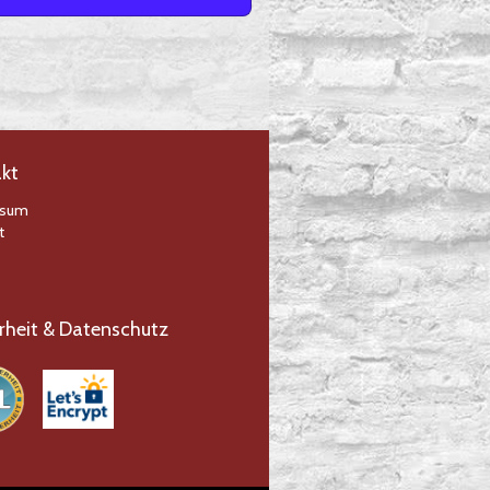
kt
ssum
t
rheit & Datenschutz