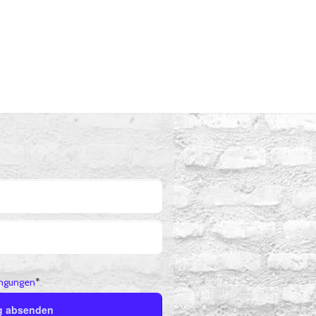
ngungen
*
g absenden