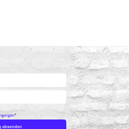
ngungen
*
g absenden