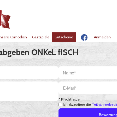
nsere Komödien
Gastspiele
Gutscheine
Anmelden
 abgeben ONKeL fISCH
* Pflichtfelder
Ich akzeptiere die
Teilnahmebedi
Bewertun