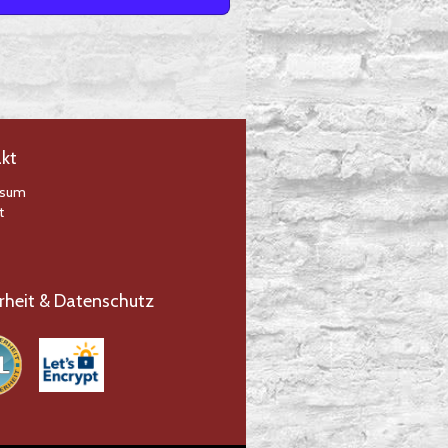
kt
ssum
t
rheit & Datenschutz