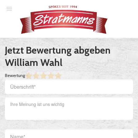
Spielplan
Jetzt Bewertung abgeben
Essener Ehrendoktor
William Wahl
Unsere Komödien
Bewertung
Gastspiele
Gutscheine
Anmelden