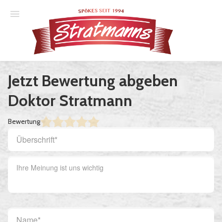
Spielplan
Jetzt Bewertung abgeben
Essener Ehrendoktor
Doktor Stratmann
Unsere Komödien
Bewertung
Gastspiele
Gutscheine
Anmelden