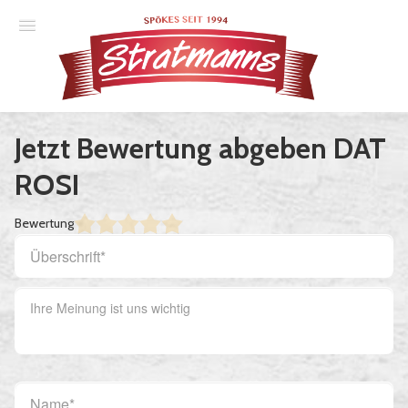
Spielplan
Jetzt Bewertung abgeben DAT
Essener Ehrendoktor
ROSI
Unsere Komödien
Bewertung
Gastspiele
Gutscheine
Anmelden