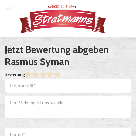
Spielplan
Jetzt Bewertung abgeben
Essener Ehrendoktor
Rasmus Syman
Unsere Komödien
Bewertung
Gastspiele
Gutscheine
Anmelden