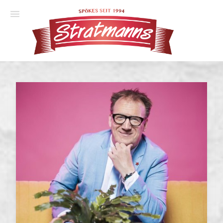
Spielplan
Essener Ehrendoktor
Unsere Komödien
Gastspiele
Gutscheine
Anmelden