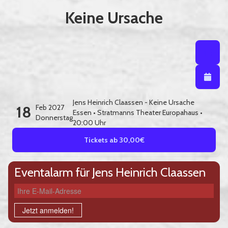
Keine Ursache
Listenansi
Listena
Kalendera
Jens Heinrich Claassen - Keine Ursache
18
Feb 2027
Essen
•
Stratmanns Theater Europahaus
•
Donnerstag
20:00 Uhr
Tickets ab 30,00€
Eventalarm für Jens Heinrich Claassen
Ihre E-Mail-Adresse
Jetzt anmelden!