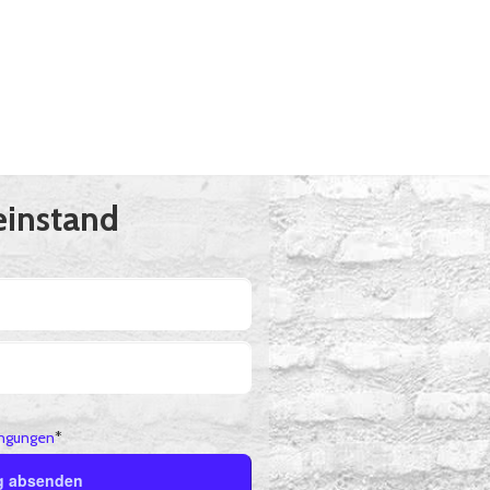
einstand
ngungen
*
g absenden