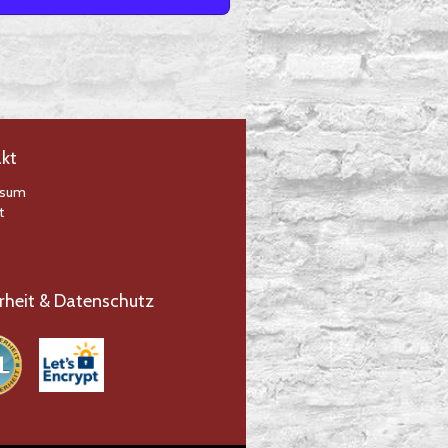
kt
ssum
t
rheit & Datenschutz