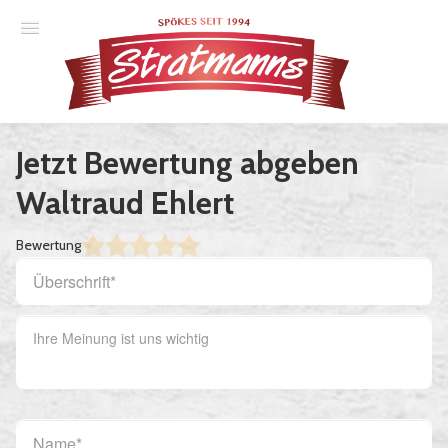
Spielplan
Jetzt Bewertung abgeben
Essener Ehrendoktor
Waltraud Ehlert
Unsere Komödien
Bewertung
Gastspiele
Gutscheine
Anmelden